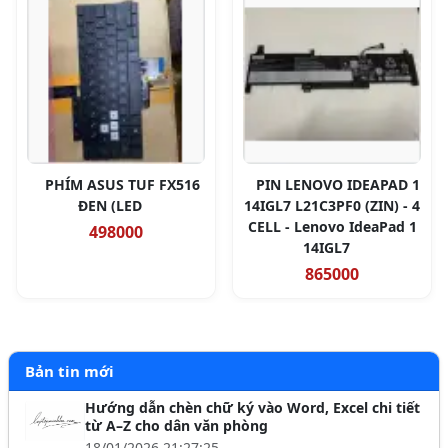
PHÍM ASUS TUF FX516
PIN LENOVO IDEAPAD 1
ĐEN (LED
14IGL7 L21C3PF0 (ZIN) - 4
CELL - Lenovo IdeaPad 1
498000
14IGL7
865000
Bản tin mới
Hướng dẫn chèn chữ ký vào Word, Excel chi tiết
từ A–Z cho dân văn phòng
18/01/2026 21:27:25