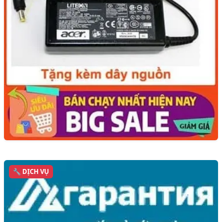
🔧 DỊCH VỤ