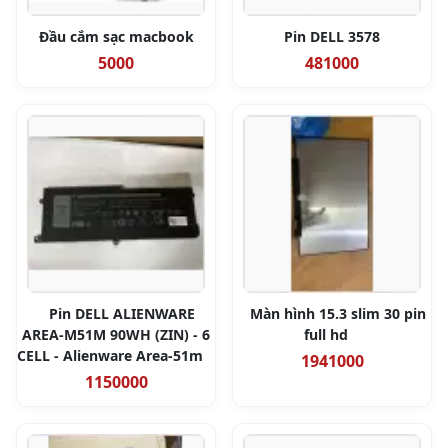
Đầu cắm sạc macbook
Pin DELL 3578
5000
481000
Pin DELL ALIENWARE
Màn hình 15.3 slim 30 pin
AREA-M51M 90WH (ZIN) - 6
full hd
CELL - Alienware Area-51m
1941000
1150000