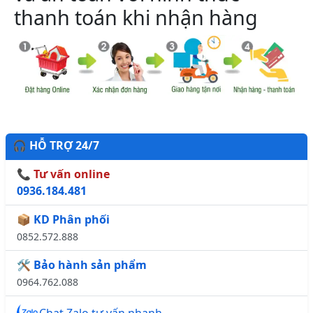
thanh toán khi nhận hàng
🎧 HỖ TRỢ 24/7
📞 Tư vấn online
0936.184.481
📦 KD Phân phối
0852.572.888
🛠️ Bảo hành sản phẩm
0964.762.088
Chat Zalo tư vấn nhanh