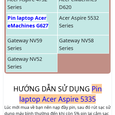
Series
D620
Pin laptop Acer
Acer Aspire 5532
eMachines G627
Series
Gateway NV59
Gateway NV58
Series
Series
Gateway NV52
Series
HƯỚNG DẪN SỬ DỤNG
Pin
laptop Acer Aspire 5335
Lúc mới mua về bạn nên nạp đầy pin, sau đó rút sạc sử
dụng máy bình thường đến khi còn 5% pin lại cắm sạc