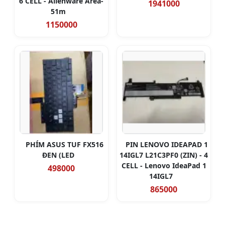
6 CELL - Alienware Area-
1941000
51m
1150000
PHÍM ASUS TUF FX516
PIN LENOVO IDEAPAD 1
ĐEN (LED
14IGL7 L21C3PF0 (ZIN) - 4
CELL - Lenovo IdeaPad 1
498000
14IGL7
865000