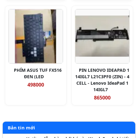
PHÍM ASUS TUF FX516
PIN LENOVO IDEAPAD 1
ĐEN (LED
14IGL7 L21C3PF0 (ZIN) - 4
CELL - Lenovo IdeaPad 1
498000
14IGL7
865000
Bản tin mới