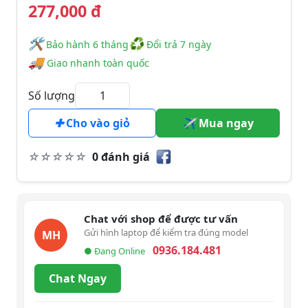
277,000 đ
🛠
♻
️️ Bảo hành 6 tháng
Đổi trả 7 ngày
🚚
Giao nhanh toàn quốc
Số lượng
Cho vào giỏ
Mua ngay
0 đánh giá
Chat với shop để được tư vấn
Gửi hình laptop để kiểm tra đúng model
MH
0936.184.481
● Đang Online
Chat Ngay