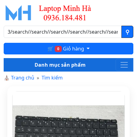
🛒
Giỏ hàng
0
Danh mục sản phẩm
⛪
Trang chủ
Tìm kiếm