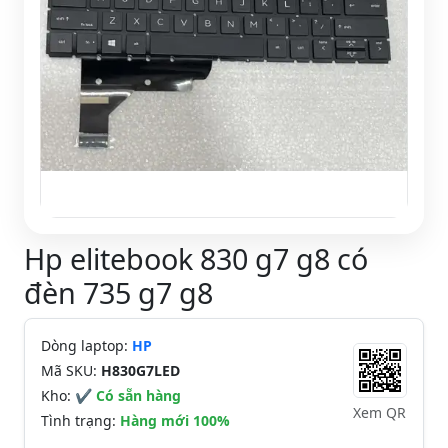
Hp elitebook 830 g7 g8 có
đèn 735 g7 g8
Dòng laptop:
HP
Mã SKU:
H830G7LED
Kho:
✔ Có sẵn hàng
Xem QR
Tình trạng:
Hàng mới 100%