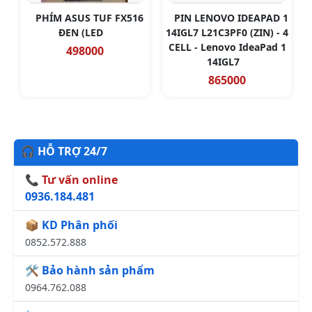
PHÍM ASUS TUF FX516
PIN LENOVO IDEAPAD 1
ĐEN (LED
14IGL7 L21C3PF0 (ZIN) - 4
CELL - Lenovo IdeaPad 1
498000
14IGL7
865000
🎧 HỖ TRỢ 24/7
📞 Tư vấn online
0936.184.481
📦 KD Phân phối
0852.572.888
🛠️ Bảo hành sản phẩm
0964.762.088