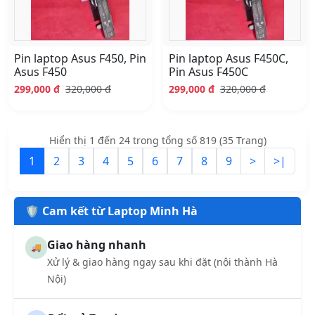
Pin laptop Asus F450, Pin
Pin laptop Asus F450C,
Asus F450
Pin Asus F450C
299,000 đ
320,000 đ
299,000 đ
320,000 đ
Hiển thị 1 đến 24 trong tổng số 819 (35 Trang)
1
2
3
4
5
6
7
8
9
>
>|
🛡️ Cam kết từ Laptop Minh Hà
Giao hàng nhanh
🚚
Xử lý & giao hàng ngay sau khi đặt (nội thành Hà
Nội)