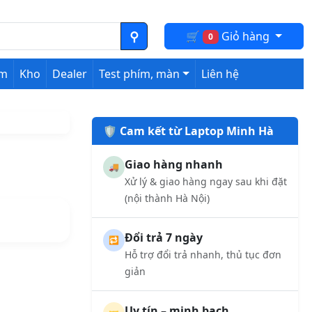
🛒
Giỏ hàng
0
ệm
Kho
Dealer
Test phím, màn
Liên hệ
🛡️ Cam kết từ Laptop Minh Hà
Giao hàng nhanh
🚚
Xử lý & giao hàng ngay sau khi đặt
(nội thành Hà Nội)
Đổi trả 7 ngày
🔁
Hỗ trợ đổi trả nhanh, thủ tục đơn
giản
Uy tín – minh bạch