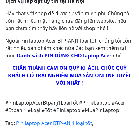
Dịch vụ lắp đặt uy tín tại Hà Nội
Hãy
chat
với shop để được tư vấn
miễn phí
. Chúng tôi
còn rất nhiều mặt hàng chưa đăng lên website, nếu
bạn chưa tìm thấy hãy
liên hệ với shop nhé !
Ngoài Pin laptop Acer BTP-ANJ1 loại tốt, chúng tôi còn
rất nhiều sản phẩm khác nữa
Các bạn xem thêm tại
mục
Danh sách PIN DÙNG CHO laptop Acer
nhé
CHÂN THÀNH CẢM ƠN QUÝ KHÁCH. CHÚC QUÝ
KHÁCH CÓ TRẢI NGHIỆM MUA SẮM ONLINE TUYỆT
VỜI NHẤT !
#PinLaptopAcerBtpanj1LoạiTốt #Pin #Laptop #Acer
#Btpanj1 #Loại #Tốt #PinLaptop #MuaPinLaptop
Tag:
Pin laptop Acer BTP-ANJ1 loại tốt
,