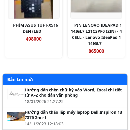
PHÍM ASUS TUF FX516
PIN LENOVO IDEAPAD 1
ĐEN (LED
14IGL7 L21C3PF0 (ZIN) - 4
CELL - Lenovo IdeaPad 1
498000
14IGL7
865000
Bản tin mới
Hướng dẫn chèn chữ ký vào Word, Excel chi tiết
từ A–Z cho dân văn phòng
18/01/2026 21:27:25
Hướng dẫn tháo lắp máy laptop Dell Inspiron 13
7375 2-in-1
14/11/2023 12:18:03