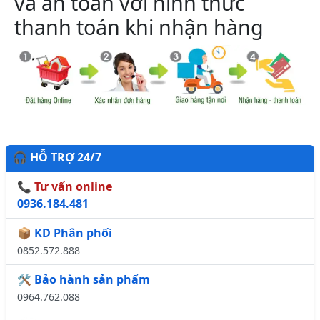
và an toàn với hình thức
thanh toán khi nhận hàng
🎧 HỖ TRỢ 24/7
📞 Tư vấn online
0936.184.481
📦 KD Phân phối
0852.572.888
🛠️ Bảo hành sản phẩm
0964.762.088