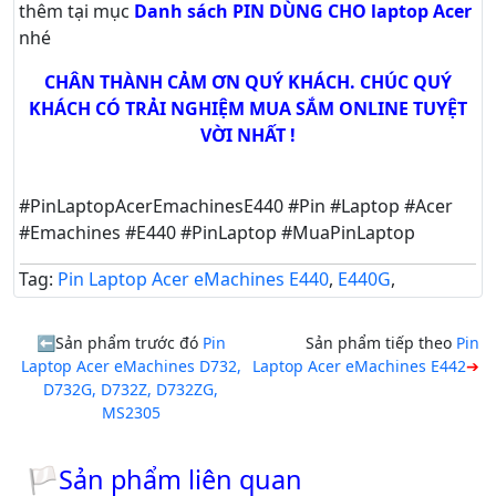
thêm tại mục
Danh sách PIN DÙNG CHO laptop Acer
nhé
CHÂN THÀNH CẢM ƠN QUÝ KHÁCH. CHÚC QUÝ
KHÁCH CÓ TRẢI NGHIỆM MUA SẮM ONLINE TUYỆT
VỜI NHẤT !
#PinLaptopAcerEmachinesE440 #Pin #Laptop #Acer
#Emachines #E440 #PinLaptop #MuaPinLaptop
Tag:
Pin Laptop Acer eMachines E440
,
E440G
,
Sản phẩm trước đó
Pin
Sản phẩm tiếp theo
Pin
Laptop Acer eMachines D732,
Laptop Acer eMachines E442
D732G, D732Z, D732ZG,
MS2305
🏳Sản phẩm liên quan