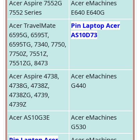
Acer Aspire 7552G
Acer eMachines
7552 Series
E640 E640G
Acer TravelMate
Pin Laptop Acer
6595G, 6595T,
AS10D73
6595TG, 7340, 7750,
7750Z, 7551Z,
7551ZG, 8473
Acer Aspire 4738,
Acer eMachines
4738G, 4738Z,
G440
4738ZG, 4739,
4739Z
Acer AS10G3E
Acer eMachines
G530
Pin Laptop Acer
Acer eMachines