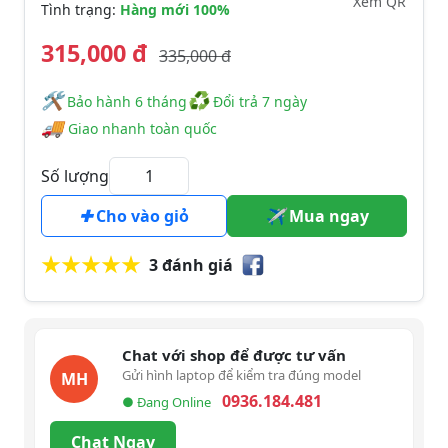
Xem QR
Tình trạng:
Hàng mới 100%
315,000 đ
335,000 đ
🛠
♻
️️ Bảo hành 6 tháng
Đổi trả 7 ngày
🚚
Giao nhanh toàn quốc
Số lượng
Cho vào giỏ
Mua ngay
3 đánh giá
Chat với shop để được tư vấn
Gửi hình laptop để kiểm tra đúng model
MH
0936.184.481
● Đang Online
Chat Ngay