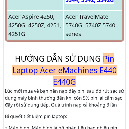
Acer Aspire 4250,
Acer TravelMate
4250G, 4250Z, 4251,
5740G, 5740Z 5740
4251G
series
HƯỚNG DẪN SỬ DỤNG
Pin
Laptop Acer eMachines E440
E440G
Lúc mới mua về bạn nên nạp đầy pin, sau đó rút sạc sử
dụng máy bình thường đến khi còn 5% pin lại cắm sạc
đầy rồi sử dụng tiếp. Quá trình nạp xả khoảng 3 lần
Bí quyết tiết kiệm pin laptop:
+ Màn hình: Màn hình là bộ phận tiêu hao nhiều pin