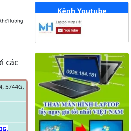
Kênh Youtube
 thời lượng
i các
4, 5744G,
0G,