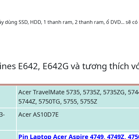
áy dùng SSD, HDD, 1 thanh ram, 2 thanh ram, ổ DVD... sẽ có
nes E642, E642G và tương thích vớ
Acer TravelMate 5735, 5735Z, 5735ZG, 574
5744Z, 5750TG, 5755, 5755Z
3-
Acer AS10D7E
Pin Laptop Acer Aspire 4749, 4749Z, 475