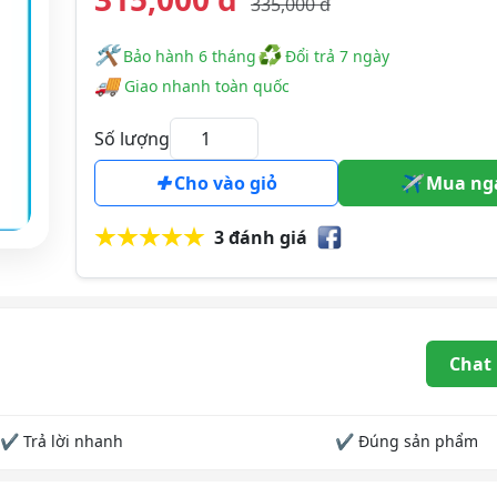
335,000 đ
🛠
♻
️️ Bảo hành 6 tháng
Đổi trả 7 ngày
🚚
Giao nhanh toàn quốc
Số lượng
Cho vào giỏ
Mua ng
3 đánh giá
Chat
✔ Trả lời nhanh
✔ Đúng sản phẩm