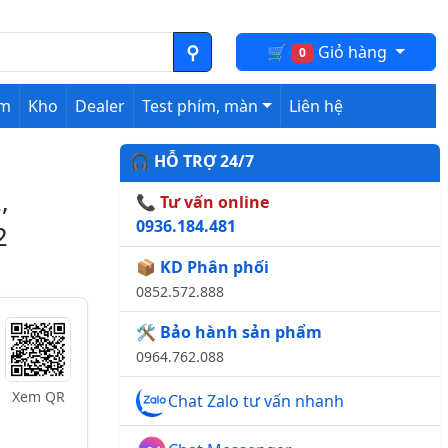
🛒
Giỏ hàng
0
ệm
Kho
Dealer
Test phím, màn
Liên hệ
🎧 HỖ TRỢ 24/7
,
📞 Tư vấn online
0936.184.481
2
📦 KD Phân phối
0852.572.888
🛠️ Bảo hành sản phẩm
0964.762.088
Xem QR
Chat Zalo tư vấn nhanh