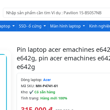
laptop
SSD- ổ cứng
Màn hình laptop
Kinh nghi
Pin laptop acer emachines e642
e642g, pin acer emachines e64
e642g
Dòng laptop:
Acer
Mã SKU:
MH-P4741-61
Kho:
✔ Có sẵn hàng
Tình trạng:
Hàng mới 100%
315,000 đ