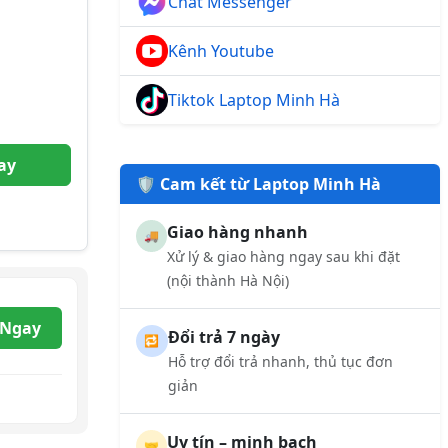
Chat Messenger
Kênh Youtube
Tiktok Laptop Minh Hà
ay
🛡️ Cam kết từ Laptop Minh Hà
Giao hàng nhanh
🚚
Xử lý & giao hàng ngay sau khi đặt
(nội thành Hà Nội)
 Ngay
Đổi trả 7 ngày
🔁
Hỗ trợ đổi trả nhanh, thủ tục đơn
giản
Uy tín – minh bạch
🤝