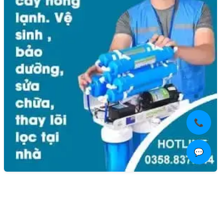
📞
💬
Liên hệ