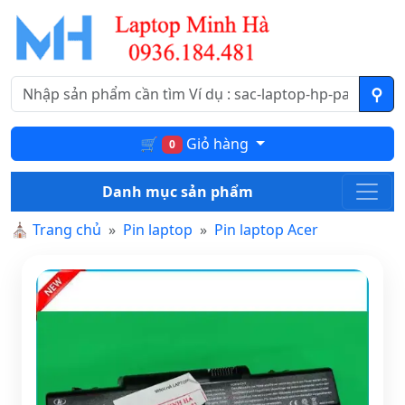
🛒
Giỏ hàng
0
Danh mục sản phẩm
⛪
Trang chủ
Pin laptop
Pin laptop Acer