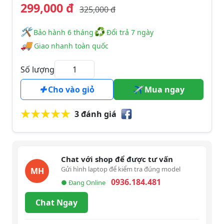
299,000 đ
325,000 đ
🛠
♻
️️ Bảo hành 6 tháng
Đổi trả 7 ngày
🚚
Giao nhanh toàn quốc
Số lượng
Cho vào giỏ
Mua ngay
3 đánh giá
Chat với shop để được tư vấn
Gửi hình laptop để kiểm tra đúng model
MH
0936.184.481
● Đang Online
Chat Ngay