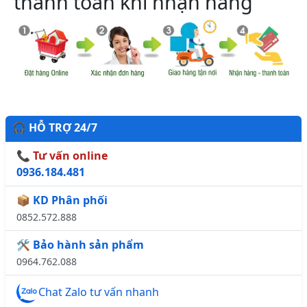
thanh toán khi nhận hàng
🎧 HỖ TRỢ 24/7
📞 Tư vấn online
0936.184.481
📦 KD Phân phối
0852.572.888
🛠️ Bảo hành sản phẩm
0964.762.088
Chat Zalo tư vấn nhanh