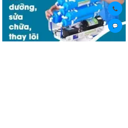
📞
💬
Liên hệ
Kim Bôi, Vạn Kim, Mỹ Đức ,Hà Nội
0936.184.481