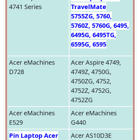
4741 Series
TravelMate
5755ZG, 5760,
5760Z, 5760G, 6495,
6495G, 6495TG,
6595G, 6595
Acer eMachines
Acer Aspire 4749,
D728
4749Z, 4750G,
4750ZG, 4752,
4752Z, 4752G,
4752ZG
Acer eMachines
Acer eMachines
E529
G440
Pin Laptop Acer
Acer AS10D3E