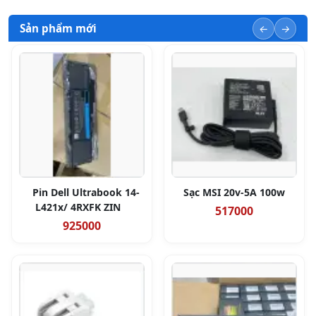
Sản phẩm mới
Pin Dell Ultrabook 14-
Sạc MSI 20v-5A 100w
L421x/ 4RXFK ZIN
517000
925000