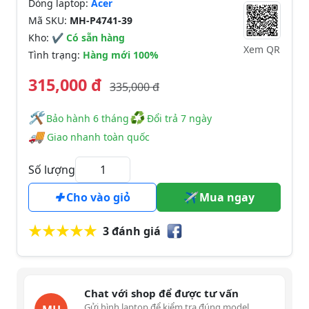
Dòng laptop:
Acer
Mã SKU:
MH-P4741-39
Kho:
✔ Có sẵn hàng
Xem QR
Tình trạng:
Hàng mới 100%
315,000 đ
335,000 đ
🛠
♻
️️ Bảo hành 6 tháng
Đổi trả 7 ngày
🚚
Giao nhanh toàn quốc
Số lượng
Cho vào giỏ
Mua ngay
3 đánh giá
Chat với shop để được tư vấn
Gửi hình laptop để kiểm tra đúng model