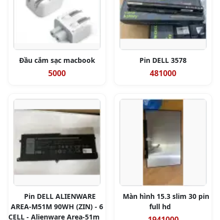
Đầu cắm sạc macbook
Pin DELL 3578
5000
481000
Pin DELL ALIENWARE
Màn hình 15.3 slim 30 pin
AREA-M51M 90WH (ZIN) - 6
full hd
CELL - Alienware Area-51m
1941000