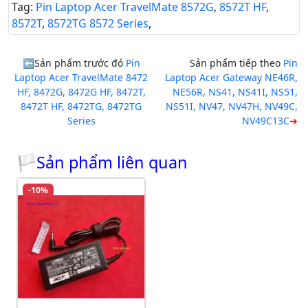
Tag:
Pin Laptop Acer TravelMate 8572G
,
8572T HF
,
8572T
,
8572TG 8572 Series
,
Sản phẩm trước đó
Pin
Sản phẩm tiếp theo
Pin
Laptop Acer TravelMate 8472
Laptop Acer Gateway NE46R,
HF, 8472G, 8472G HF, 8472T,
NE56R, NS41, NS41I, NS51,
8472T HF, 8472TG, 8472TG
NS51I, NV47, NV47H, NV49C,
Series
NV49C13C
🏳Sản phẩm liên quan
-10%