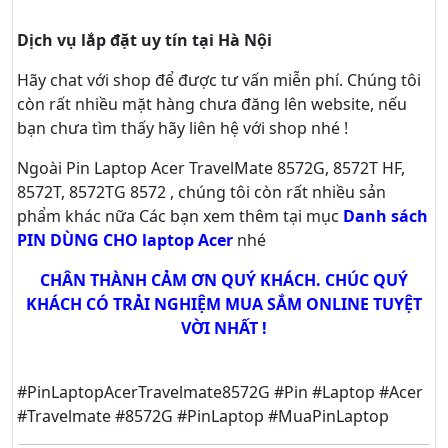
Dịch vụ lắp đặt uy tín tại Hà Nội
Hãy
chat
với shop để được tư vấn
miễn phí
. Chúng tôi
còn rất nhiều mặt hàng chưa đăng lên website, nếu
bạn chưa tìm thấy hãy
liên hệ với shop nhé !
Ngoài Pin Laptop Acer TravelMate 8572G, 8572T HF,
8572T, 8572TG 8572 , chúng tôi còn rất nhiều sản
phẩm khác nữa
Các bạn xem thêm tại mục
Danh sách
PIN DÙNG CHO laptop Acer
nhé
CHÂN THÀNH CẢM ƠN QUÝ KHÁCH. CHÚC QUÝ
KHÁCH CÓ TRẢI NGHIỆM MUA SẮM ONLINE TUYỆT
VỜI NHẤT !
#PinLaptopAcerTravelmate8572G #Pin #Laptop #Acer
#Travelmate #8572G #PinLaptop #MuaPinLaptop