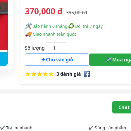
370,000 đ
395,000 đ
🛠
♻
️️ Bảo hành 6 tháng
Đổi trả 7 ngày
🚚
Giao nhanh toàn quốc
Số lượng
Cho vào giỏ
Mua ng
3 đánh giá
Chat
✔ Trả lời nhanh
✔ Đúng sản phẩm