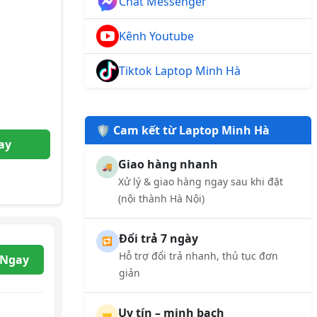
Chat Messenger
Kênh Youtube
Tiktok Laptop Minh Hà
🛡️ Cam kết từ Laptop Minh Hà
ay
Giao hàng nhanh
🚚
Xử lý & giao hàng ngay sau khi đặt
(nội thành Hà Nội)
Đổi trả 7 ngày
🔁
Hỗ trợ đổi trả nhanh, thủ tục đơn
 Ngay
giản
Uy tín – minh bạch
🤝