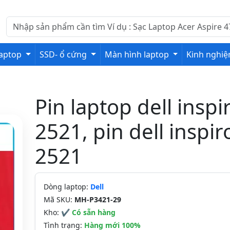
laptop
SSD- ổ cứng
Màn hình laptop
Kinh nghi
Pin laptop dell inspi
2521, pin dell inspir
2521
Dòng laptop:
Dell
Mã SKU:
MH-P3421-29
Kho:
✔ Có sẵn hàng
Tình trạng:
Hàng mới 100%