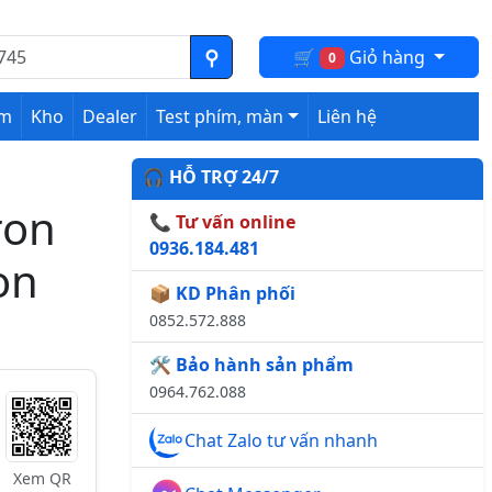
🛒
Giỏ hàng
0
ệm
Kho
Dealer
Test phím, màn
Liên hệ
🎧 HỖ TRỢ 24/7
ron
📞 Tư vấn online
0936.184.481
on
📦 KD Phân phối
0852.572.888
🛠️ Bảo hành sản phẩm
0964.762.088
Chat Zalo tư vấn nhanh
Xem QR