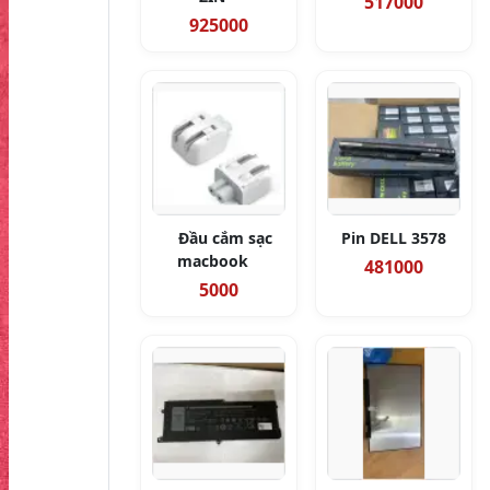
517000
925000
Đầu cắm sạc
Pin DELL 3578
macbook
481000
5000