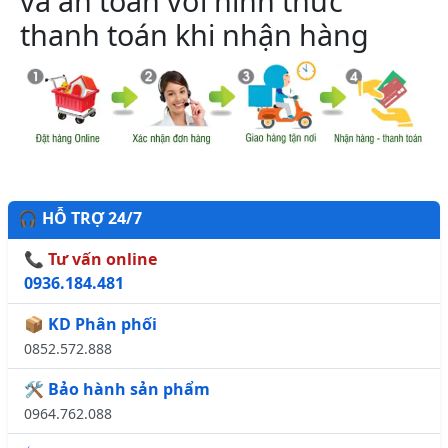
và an toàn với hình thức
thanh toán khi nhận hàng
🎧 HỖ TRỢ 24/7
📞 Tư vấn online
0936.184.481
📦 KD Phân phối
0852.572.888
🛠️ Bảo hành sản phẩm
0964.762.088