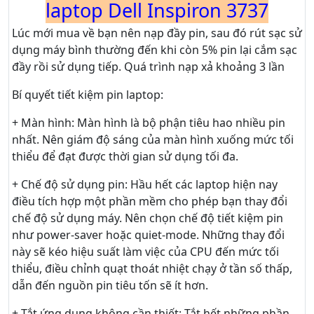
laptop Dell Inspiron 3737
Lúc mới mua về bạn nên nạp đầy pin, sau đó rút sạc sử
dụng máy bình thường đến khi còn 5% pin lại cắm sạc
đầy rồi sử dụng tiếp. Quá trình nạp xả khoảng 3 lần
Bí quyết tiết kiệm pin laptop:
+ Màn hình: Màn hình là bộ phận tiêu hao nhiều pin
nhất. Nên giám độ sáng của màn hình xuống mức tối
thiểu để đạt được thời gian sử dụng tối đa.
+ Chế độ sử dụng pin: Hầu hết các laptop hiện nay
điều tích hợp một phần mềm cho phép bạn thay đổi
chế độ sử dụng máy. Nên chọn chế độ tiết kiệm pin
như power-saver hoặc quiet-mode. Những thay đổi
này sẽ kéo hiệu suất làm việc của CPU đến mức tối
thiểu, điều chỉnh quạt thoát nhiệt chạy ở tần số thấp,
dẫn đến nguồn pin tiêu tốn sẽ ít hơn.
+ Tắt ứng dụng không cần thiết: Tắt hết những phần