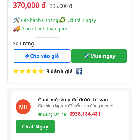
370,000 đ
395,000 đ
🛠
♻
️️ Bảo hành 6 tháng
Đổi trả 7 ngày
🚚
Giao nhanh toàn quốc
Số lượng
Cho vào giỏ
Mua ngay
3 đánh giá
Chat với shop để được tư vấn
Gửi hình laptop để kiểm tra đúng model
MH
0936.184.481
● Đang Online
Chat Ngay