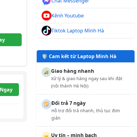
Chat Messenger
Kênh Youtube
Tiktok Laptop Minh Hà
ay
🛡️ Cam kết từ Laptop Minh Hà
Giao hàng nhanh
🚚
Xử lý & giao hàng ngay sau khi đặt
(nội thành Hà Nội)
 Ngay
Đổi trả 7 ngày
🔁
Hỗ trợ đổi trả nhanh, thủ tục đơn
giản
Uy tín – minh bạch
🤝