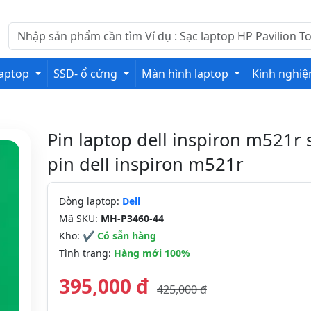
laptop
SSD- ổ cứng
Màn hình laptop
Kinh nghi
Pin laptop dell inspiron m521r s
pin dell inspiron m521r
Dòng laptop:
Dell
Mã SKU:
MH-P3460-44
Kho:
✔ Có sẵn hàng
Tình trạng:
Hàng mới 100%
395,000 đ
425,000 đ