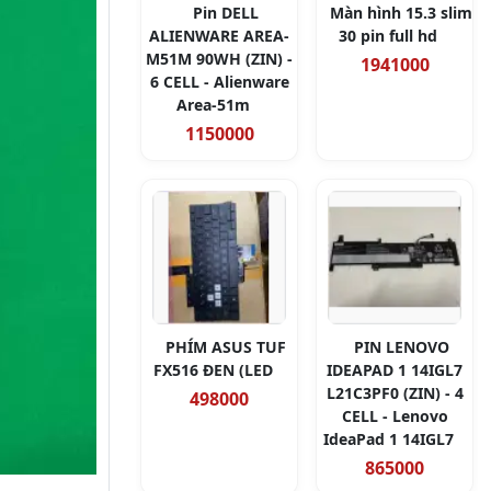
Pin DELL
Màn hình 15.3 slim
ALIENWARE AREA-
30 pin full hd
M51M 90WH (ZIN) -
1941000
6 CELL - Alienware
Area-51m
1150000
PHÍM ASUS TUF
PIN LENOVO
FX516 ĐEN (LED
IDEAPAD 1 14IGL7
L21C3PF0 (ZIN) - 4
498000
CELL - Lenovo
IdeaPad 1 14IGL7
865000