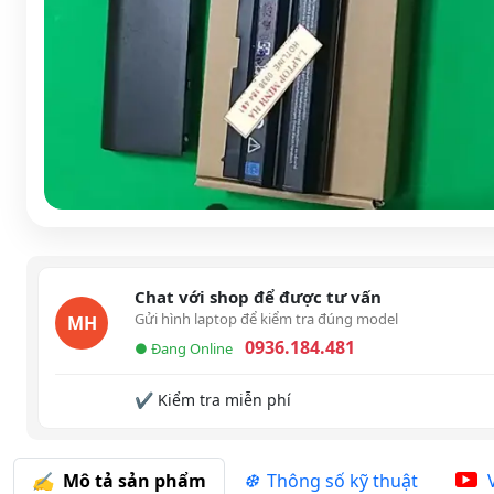
Chat với shop để được tư vấn
Gửi hình laptop để kiểm tra đúng model
MH
0936.184.481
● Đang Online
✔ Kiểm tra miễn phí
Mô tả sản phẩm
Thông số kỹ thuật
V