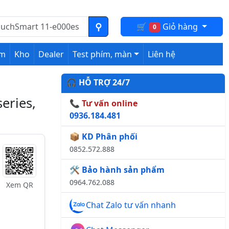
🛒
Giỏ hàng
0
ệm
Kho
Dealer
Test phím, màn
Liên hệ
🎧 HỖ TRỢ 24/7
eries,
📞 Tư vấn online
0936.184.481
📦 KD Phân phối
0852.572.888
🛠️ Bảo hành sản phẩm
0964.762.088
Xem QR
Chat Zalo tư vấn nhanh