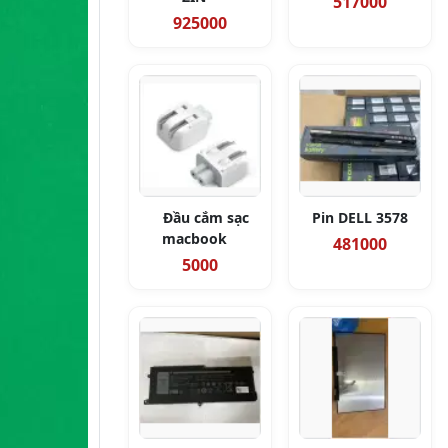
517000
925000
Đầu cắm sạc
Pin DELL 3578
macbook
481000
5000