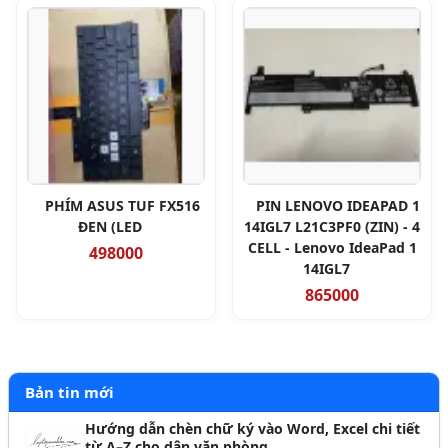
PHÍM ASUS TUF FX516
PIN LENOVO IDEAPAD 1
ĐEN (LED
14IGL7 L21C3PF0 (ZIN) - 4
CELL - Lenovo IdeaPad 1
498000
14IGL7
865000
Bản tin mới
Hướng dẫn chèn chữ ký vào Word, Excel chi tiết
từ A–Z cho dân văn phòng