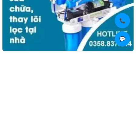
📞
💬
Liên hệ
Kim Bôi, Vạn Kim, Mỹ Đức ,Hà Nội
0936.184.481
linhkienlaptopamilo@gmail.com