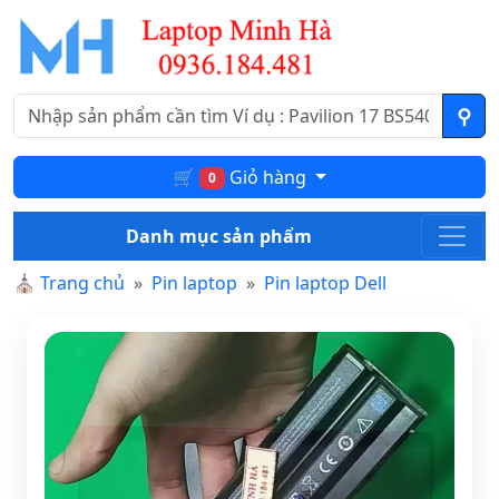
🛒
Giỏ hàng
0
Danh mục sản phẩm
⛪
Trang chủ
Pin laptop
Pin laptop Dell