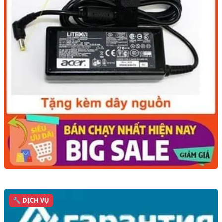
🔧 DỊCH VỤ