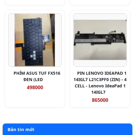
PHÍM ASUS TUF FX516
PIN LENOVO IDEAPAD 1
ĐEN (LED
14IGL7 L21C3PF0 (ZIN) - 4
CELL - Lenovo IdeaPad 1
498000
14IGL7
865000
Bản tin mới