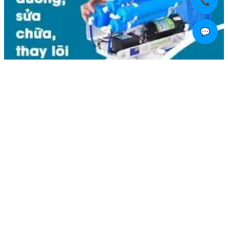
📞
💬
Liên hệ
Kim Bôi, Vạn Kim, Mỹ Đức ,Hà Nội
0936.184.481
linhkienlaptopamilo@gmail.com