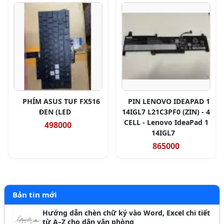
PHÍM ASUS TUF FX516
PIN LENOVO IDEAPAD 1
ĐEN (LED
14IGL7 L21C3PF0 (ZIN) - 4
CELL - Lenovo IdeaPad 1
498000
14IGL7
865000
Bản tin mới
Hướng dẫn chèn chữ ký vào Word, Excel chi tiết
từ A–Z cho dân văn phòng