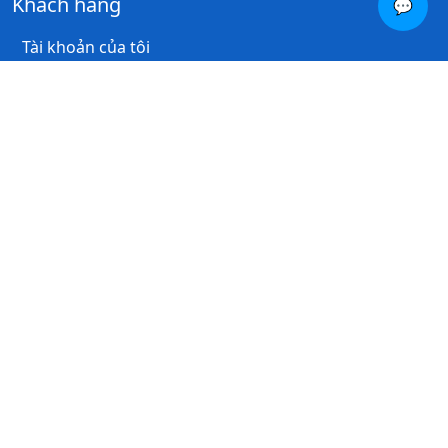
Khách hàng
💬
Tài khoản của tôi
Lịch sử đơn hàng
Danh sách yêu thích
Thư thông báo
Thông tin
Giới thiệu về chúng tôi
Thông tin thanh toán
Chính Sách Bảo Hành
Chính Sách Bảo Mật Thông Tin