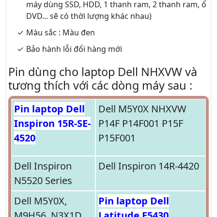
máy dùng SSD, HDD, 1 thanh ram, 2 thanh ram, ổ
DVD... sẽ có thời lượng khác nhau)
Màu sắc : Màu đen
Bảo hành lỗi đổi hàng mới
Pin dùng cho laptop Dell NHXVW và
tương thích với các dòng máy sau :
Pin laptop Dell
Dell M5Y0X NHXVW
Inspiron 15R-SE-
P14F P14F001 P15F
4520
P15F001
Dell Inspiron
Dell Inspiron 14R-4420
N5520 Series
Dell M5Y0X,
Pin laptop Dell
M9H56, N3X1D,
Latitude E5430