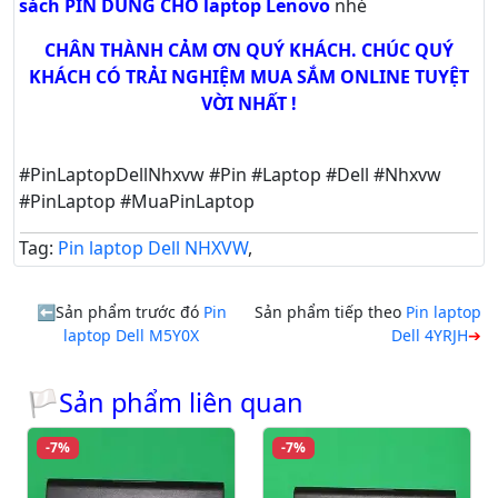
sách PIN DÙNG CHO laptop Lenovo
nhé
CHÂN THÀNH CẢM ƠN QUÝ KHÁCH. CHÚC QUÝ
KHÁCH CÓ TRẢI NGHIỆM MUA SẮM ONLINE TUYỆT
VỜI NHẤT !
#PinLaptopDellNhxvw #Pin #Laptop #Dell #Nhxvw
#PinLaptop #MuaPinLaptop
Tag:
Pin laptop Dell NHXVW
,
Sản phẩm trước đó
Pin
Sản phẩm tiếp theo
Pin laptop
laptop Dell M5Y0X
Dell 4YRJH
🏳Sản phẩm liên quan
-7%
-7%