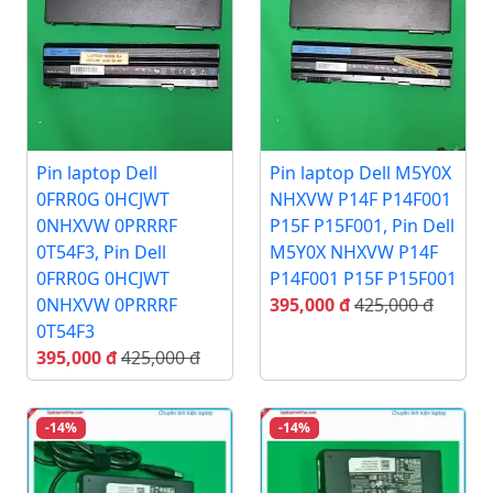
Pin laptop Dell
Pin laptop Dell M5Y0X
0FRR0G 0HCJWT
NHXVW P14F P14F001
0NHXVW 0PRRRF
P15F P15F001, Pin Dell
0T54F3, Pin Dell
M5Y0X NHXVW P14F
0FRR0G 0HCJWT
P14F001 P15F P15F001
0NHXVW 0PRRRF
395,000 đ
425,000 đ
0T54F3
395,000 đ
425,000 đ
-14%
-14%