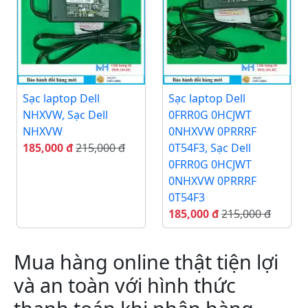
Sạc laptop Dell
Sạc laptop Dell
NHXVW, Sạc Dell
0FRR0G 0HCJWT
NHXVW
0NHXVW 0PRRRF
185,000 đ
215,000 đ
0T54F3, Sạc Dell
0FRR0G 0HCJWT
0NHXVW 0PRRRF
0T54F3
185,000 đ
215,000 đ
Mua hàng online thật tiện lợi
và an toàn với hình thức