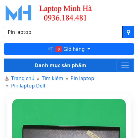
🛒
Giỏ hàng
0
Danh mục sản phẩm
⛪
Trang chủ
Tìm kiếm
Pin laptop
Pin laptop Dell