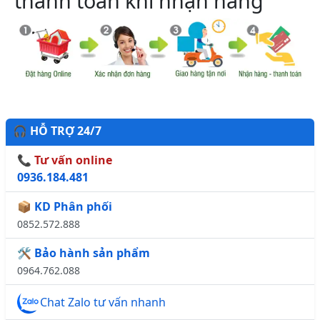
thanh toán khi nhận hàng
🎧 HỖ TRỢ 24/7
📞 Tư vấn online
0936.184.481
📦 KD Phân phối
0852.572.888
🛠️ Bảo hành sản phẩm
0964.762.088
Chat Zalo tư vấn nhanh