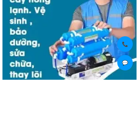
📞
💬
Liên hệ