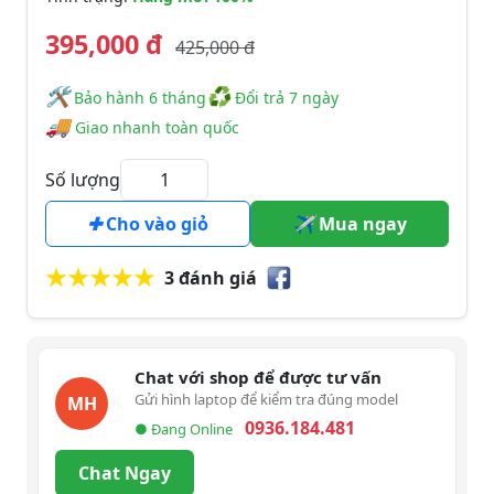
395,000 đ
425,000 đ
🛠
♻
️️ Bảo hành 6 tháng
Đổi trả 7 ngày
🚚
Giao nhanh toàn quốc
Số lượng
Cho vào giỏ
Mua ngay
3 đánh giá
Chat với shop để được tư vấn
Gửi hình laptop để kiểm tra đúng model
MH
0936.184.481
● Đang Online
Chat Ngay