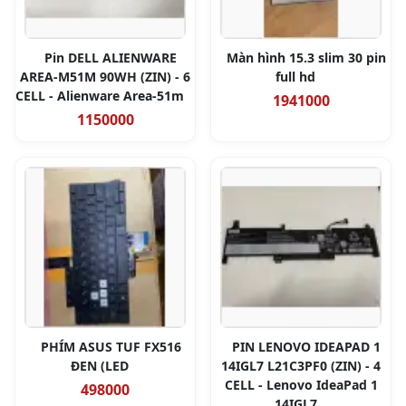
Pin DELL ALIENWARE
Màn hình 15.3 slim 30 pin
AREA-M51M 90WH (ZIN) - 6
full hd
CELL - Alienware Area-51m
1941000
1150000
PHÍM ASUS TUF FX516
PIN LENOVO IDEAPAD 1
ĐEN (LED
14IGL7 L21C3PF0 (ZIN) - 4
CELL - Lenovo IdeaPad 1
498000
14IGL7