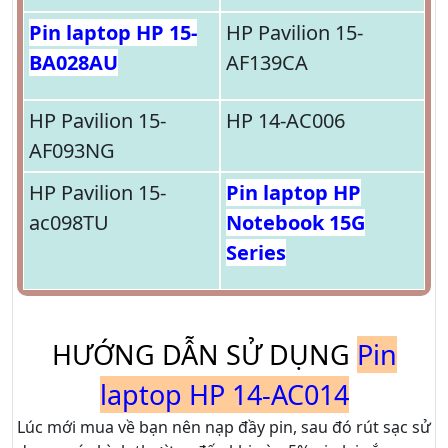
Pin laptop HP 15-
HP Pavilion 15-
BA028AU
AF139CA
HP Pavilion 15-
HP 14-AC006
AF093NG
HP Pavilion 15-
Pin laptop HP
ac098TU
Notebook 15G
Series
HƯỚNG DẪN SỬ DỤNG
Pin
laptop HP 14-AC014
Lúc mới mua về bạn nên nạp đầy pin, sau đó rút sạc sử