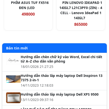
PHÍM ASUS TUF FX516
PIN LENOVO IDEAPAD 1
ĐEN (LED
14IGL7 L21C3PF0 (ZIN) - 4
CELL - Lenovo IdeaPad 1
498000
14IGL7
865000
Bản tin mới
Hướng dẫn chèn chữ ký vào Word, Excel chi tiết
từ A–Z cho dân văn phòng
18/01/2026 21:27:25
Hướng dẫn tháo lắp máy laptop Dell Inspiron 13
7375 2-in-1
14/11/2023 12:18:03
Hướng dẫn tháo lắp máy laptop Dell XPS 9500
13/11/2023 09:37:16