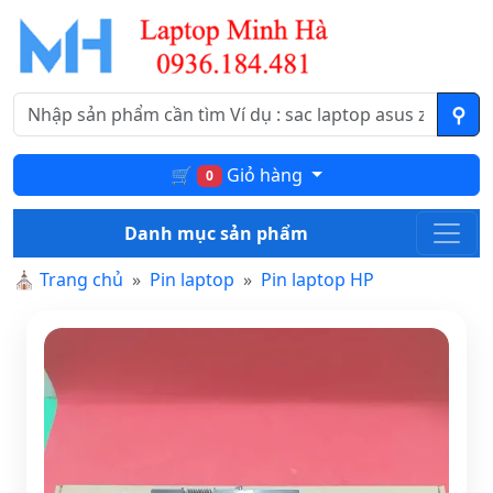
🛒
Giỏ hàng
0
Danh mục sản phẩm
⛪
Trang chủ
Pin laptop
Pin laptop HP