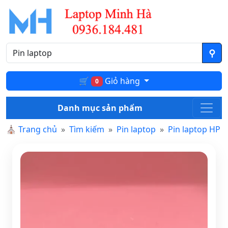
🛒
Giỏ hàng
0
Danh mục sản phẩm
⛪
Trang chủ
Tìm kiếm
Pin laptop
Pin laptop HP