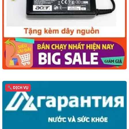
🔧 DỊCH VỤ