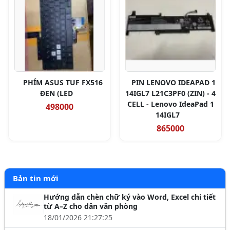
PHÍM ASUS TUF FX516
PIN LENOVO IDEAPAD 1
ĐEN (LED
14IGL7 L21C3PF0 (ZIN) - 4
CELL - Lenovo IdeaPad 1
498000
14IGL7
865000
Bản tin mới
Hướng dẫn chèn chữ ký vào Word, Excel chi tiết
từ A–Z cho dân văn phòng
18/01/2026 21:27:25