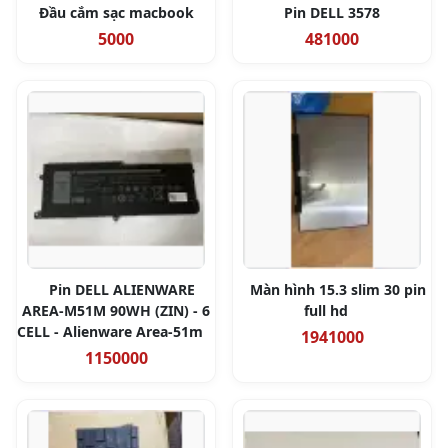
Đầu cắm sạc macbook
Pin DELL 3578
5000
481000
Pin DELL ALIENWARE
Màn hình 15.3 slim 30 pin
AREA-M51M 90WH (ZIN) - 6
full hd
CELL - Alienware Area-51m
1941000
1150000