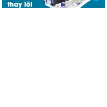
Liên hệ
Kim Bôi, Vạn Kim, Mỹ Đức ,Hà Nội
0936.184.481
linhkienlaptopamilo@gmail.com
Khách hàng