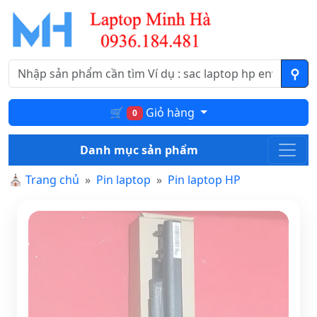
🛒
Giỏ hàng
0
Danh mục sản phẩm
⛪
Trang chủ
Pin laptop
Pin laptop HP