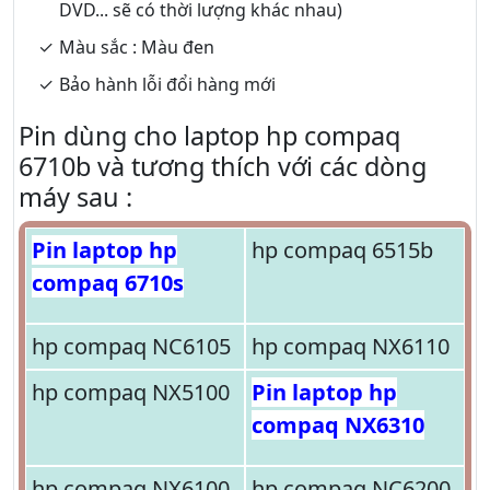
DVD... sẽ có thời lượng khác nhau)
Màu sắc : Màu đen
Bảo hành lỗi đổi hàng mới
Pin dùng cho laptop hp compaq
6710b và tương thích với các dòng
máy sau :
Pin laptop hp
hp compaq 6515b
compaq 6710s
hp compaq NC6105
hp compaq NX6110
hp compaq NX5100
Pin laptop hp
compaq NX6310
hp compaq NX6100
hp compaq NC6200