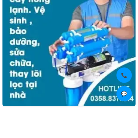
📞
💬
Liên hệ