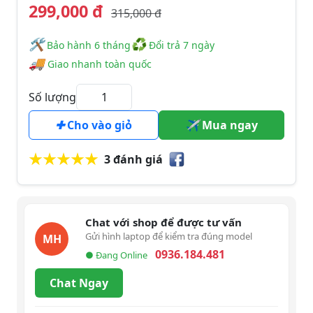
299,000 đ
315,000 đ
🛠
♻
️️ Bảo hành 6 tháng
Đổi trả 7 ngày
🚚
Giao nhanh toàn quốc
Số lượng
Cho vào giỏ
Mua ngay
3 đánh giá
Chat với shop để được tư vấn
Gửi hình laptop để kiểm tra đúng model
MH
0936.184.481
● Đang Online
Chat Ngay