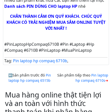
nhiều sản phẩm khác nữa
Các bạn xem thêm tại mục
Danh sách PIN DÙNG CHO laptop HP
nhé
CHÂN THÀNH CẢM ƠN QUÝ KHÁCH. CHÚC QUÝ
KHÁCH CÓ TRẢI NGHIỆM MUA SẮM ONLINE TUYỆT
VỜI NHẤT !
#PinLaptopHpCompaq6710B #Pin #Laptop #Hp
#Compaq #6710B #PinLaptop #MuaPinLaptop
Tag:
Pin laptop hp compaq 6710b
,
Sản phẩm trước đó
Pin
Sản phẩm tiếp theo
Pin laptop
laptop hp compaq 6515b
hp compaq 6710s
Mua hàng online thật tiện lợi
và an toàn với hình thức
thanh toán khi nhận hàng