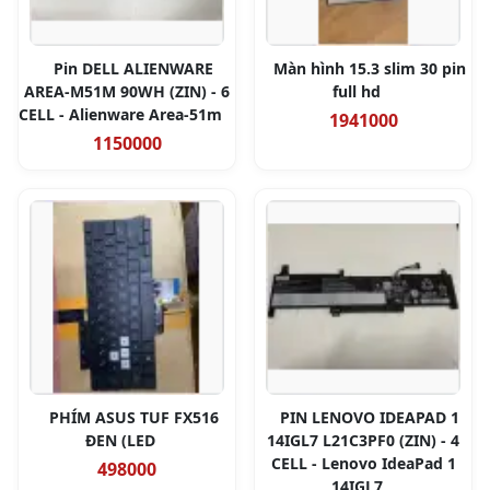
Pin DELL ALIENWARE
Màn hình 15.3 slim 30 pin
AREA-M51M 90WH (ZIN) - 6
full hd
CELL - Alienware Area-51m
1941000
1150000
PHÍM ASUS TUF FX516
PIN LENOVO IDEAPAD 1
ĐEN (LED
14IGL7 L21C3PF0 (ZIN) - 4
CELL - Lenovo IdeaPad 1
498000
14IGL7