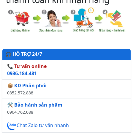
🎧 HỖ TRỢ 24/7
📞 Tư vấn online
0936.184.481
📦 KD Phân phối
0852.572.888
🛠️ Bảo hành sản phẩm
0964.762.088
Chat Zalo tư vấn nhanh