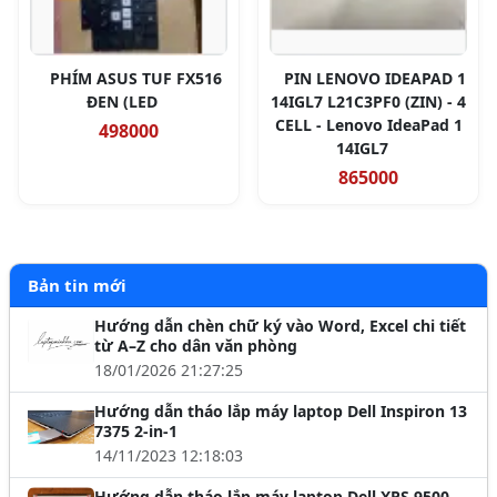
PHÍM ASUS TUF FX516
PIN LENOVO IDEAPAD 1
ĐEN (LED
14IGL7 L21C3PF0 (ZIN) - 4
CELL - Lenovo IdeaPad 1
498000
14IGL7
865000
Bản tin mới
Hướng dẫn chèn chữ ký vào Word, Excel chi tiết
từ A–Z cho dân văn phòng
18/01/2026 21:27:25
Hướng dẫn tháo lắp máy laptop Dell Inspiron 13
7375 2-in-1
14/11/2023 12:18:03
Hướng dẫn tháo lắp máy laptop Dell XPS 9500