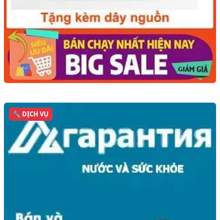
🔧 DỊCH VỤ