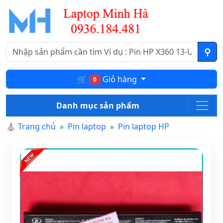
🛒
Giỏ hàng
0
Danh mục sản phẩm
⛪
Trang chủ
Pin laptop
Pin laptop HP