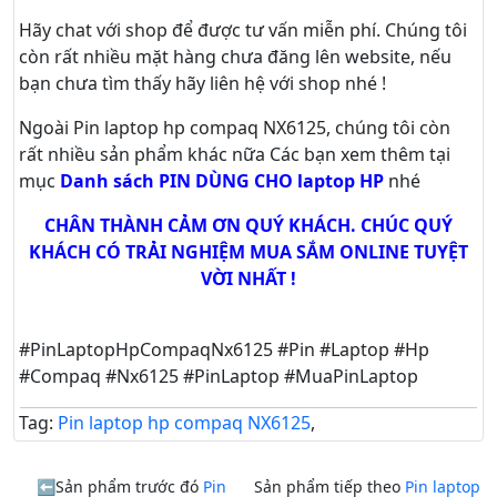
Hãy
chat
với shop để được tư vấn
miễn phí
. Chúng tôi
còn rất nhiều mặt hàng chưa đăng lên website, nếu
bạn chưa tìm thấy hãy
liên hệ với shop nhé !
Ngoài Pin laptop hp compaq NX6125, chúng tôi còn
rất nhiều sản phẩm khác nữa
Các bạn xem thêm tại
mục
Danh sách PIN DÙNG CHO laptop HP
nhé
CHÂN THÀNH CẢM ƠN QUÝ KHÁCH. CHÚC QUÝ
KHÁCH CÓ TRẢI NGHIỆM MUA SẮM ONLINE TUYỆT
VỜI NHẤT !
#PinLaptopHpCompaqNx6125 #Pin #Laptop #Hp
#Compaq #Nx6125 #PinLaptop #MuaPinLaptop
Tag:
Pin laptop hp compaq NX6125
,
Sản phẩm trước đó
Pin
Sản phẩm tiếp theo
Pin laptop