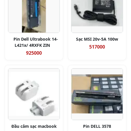
Pin Dell Ultrabook 14-
Sạc MSI 20v-5A 100w
L421x/ 4RXFK ZIN
517000
925000
Đầu cắm sạc macbook
Pin DELL 3578