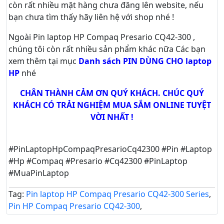
còn rất nhiều mặt hàng chưa đăng lên website, nếu
bạn chưa tìm thấy hãy
liên hệ với shop nhé !
Ngoài Pin laptop HP Compaq Presario CQ42-300 ,
chúng tôi còn rất nhiều sản phẩm khác nữa
Các bạn
xem thêm tại mục
Danh sách PIN DÙNG CHO laptop
HP
nhé
CHÂN THÀNH CẢM ƠN QUÝ KHÁCH. CHÚC QUÝ
KHÁCH CÓ TRẢI NGHIỆM MUA SẮM ONLINE TUYỆT
VỜI NHẤT !
#PinLaptopHpCompaqPresarioCq42300 #Pin #Laptop
#Hp #Compaq #Presario #Cq42300 #PinLaptop
#MuaPinLaptop
Tag:
Pin laptop HP Compaq Presario CQ42-300 Series
,
Pin HP Compaq Presario CQ42-300
,