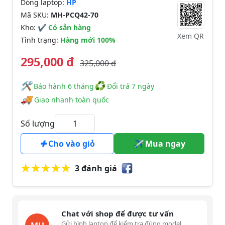
Dòng laptop:
HP
Mã SKU:
MH-PCQ42-70
Kho:
✔ Có sẵn hàng
Xem QR
Tình trạng:
Hàng mới 100%
295,000 đ
325,000 đ
🛠
♻
️️ Bảo hành 6 tháng
Đổi trả 7 ngày
🚚
Giao nhanh toàn quốc
Số lượng
Cho vào giỏ
Mua ngay
3 đánh giá
Chat với shop để được tư vấn
Gửi hình laptop để kiểm tra đúng model