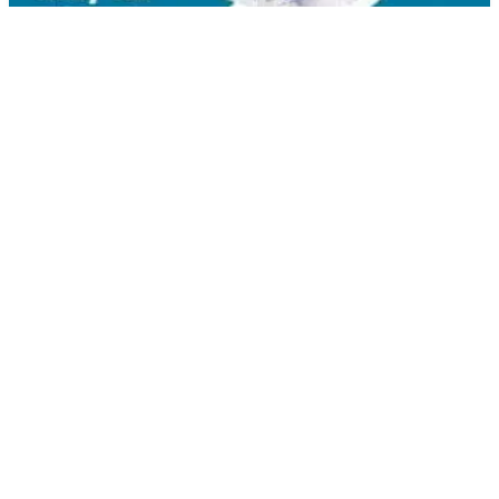
Liên hệ
Kim Bôi, Vạn Kim, Mỹ Đức ,Hà Nội
0936.184.481
linhkienlaptopamilo@gmail.com
Khách hàng
Tài khoản của tôi