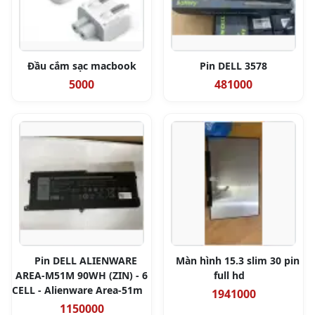
Đầu cắm sạc macbook
Pin DELL 3578
5000
481000
Pin DELL ALIENWARE
Màn hình 15.3 slim 30 pin
AREA-M51M 90WH (ZIN) - 6
full hd
CELL - Alienware Area-51m
1941000
1150000