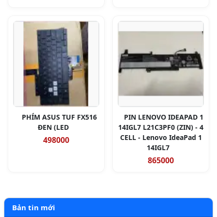
PHÍM ASUS TUF FX516
PIN LENOVO IDEAPAD 1
ĐEN (LED
14IGL7 L21C3PF0 (ZIN) - 4
CELL - Lenovo IdeaPad 1
498000
14IGL7
865000
Bản tin mới