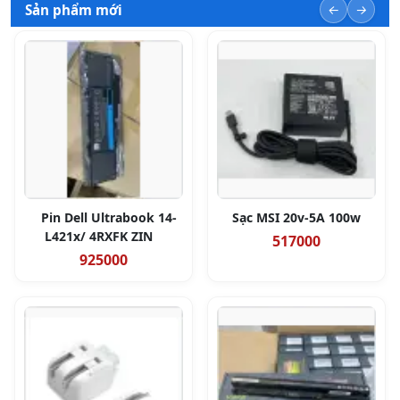
Sản phẩm mới
Pin Dell Ultrabook 14-
Sạc MSI 20v-5A 100w
L421x/ 4RXFK ZIN
517000
925000