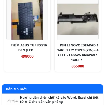
PHÍM ASUS TUF FX516
PIN LENOVO IDEAPAD 1
ĐEN (LED
14IGL7 L21C3PF0 (ZIN) - 4
CELL - Lenovo IdeaPad 1
498000
14IGL7
865000
Bản tin mới
Hướng dẫn chèn chữ ký vào Word, Excel chi tiết
từ A–Z cho dân văn phòng