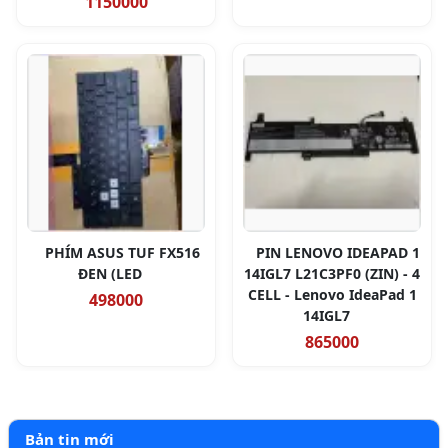
1150000
PHÍM ASUS TUF FX516
PIN LENOVO IDEAPAD 1
ĐEN (LED
14IGL7 L21C3PF0 (ZIN) - 4
CELL - Lenovo IdeaPad 1
498000
14IGL7
865000
Bản tin mới