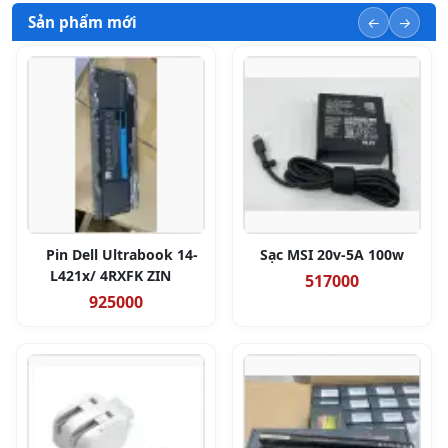
Sản phẩm mới
Pin Dell Ultrabook 14-
Sạc MSI 20v-5A 100w
L421x/ 4RXFK ZIN
517000
925000