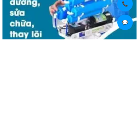
📞
💬
Liên hệ
Kim Bôi, Vạn Kim, Mỹ Đức ,Hà Nội
0936.184.481