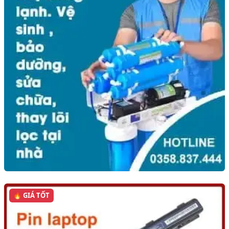
🔥 GIÁ TỐT