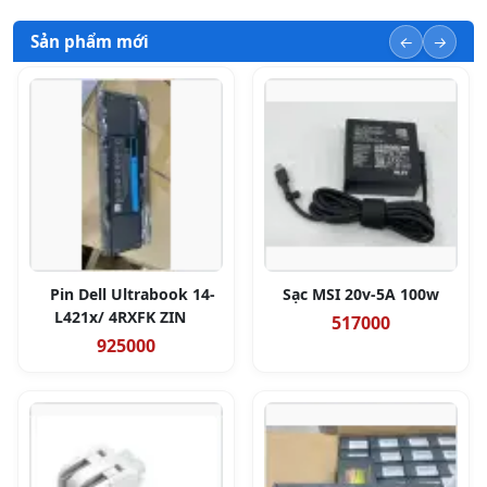
Sản phẩm mới
Pin Dell Ultrabook 14-
Sạc MSI 20v-5A 100w
L421x/ 4RXFK ZIN
517000
925000