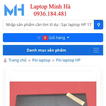
🛒
Giỏ hàng
0
Danh mục sản phẩm
⛪
Trang chủ
Pin laptop
Pin laptop HP