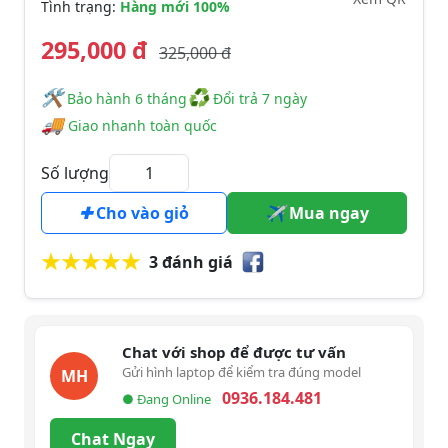
Tình trạng:
Hàng mới 100%
295,000 đ
325,000 đ
🛠
♻
️️ Bảo hành 6 tháng
Đổi trả 7 ngày
🚚
Giao nhanh toàn quốc
Số lượng
Cho vào giỏ
Mua ngay
3 đánh giá
Chat với shop để được tư vấn
Gửi hình laptop để kiểm tra đúng model
MH
0936.184.481
● Đang Online
Chat Ngay