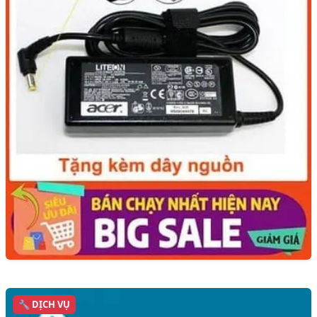
🔧 DỊCH VỤ