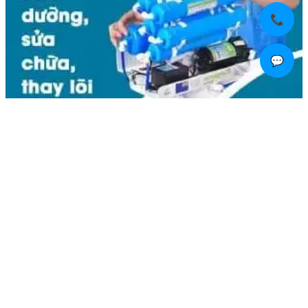
📞
💬
Liên hệ
Kim Bôi, Vạn Kim, Mỹ Đức ,Hà Nội
0936.184.481