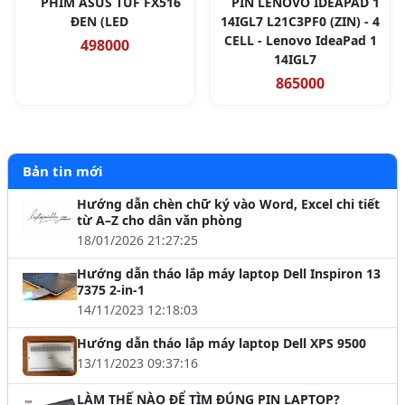
PHÍM ASUS TUF FX516
PIN LENOVO IDEAPAD 1
ĐEN (LED
14IGL7 L21C3PF0 (ZIN) - 4
CELL - Lenovo IdeaPad 1
498000
14IGL7
865000
Bản tin mới
Hướng dẫn chèn chữ ký vào Word, Excel chi tiết
từ A–Z cho dân văn phòng
18/01/2026 21:27:25
Hướng dẫn tháo lắp máy laptop Dell Inspiron 13
7375 2-in-1
14/11/2023 12:18:03
Hướng dẫn tháo lắp máy laptop Dell XPS 9500
13/11/2023 09:37:16
LÀM THẾ NÀO ĐỂ TÌM ĐÚNG PIN LAPTOP?