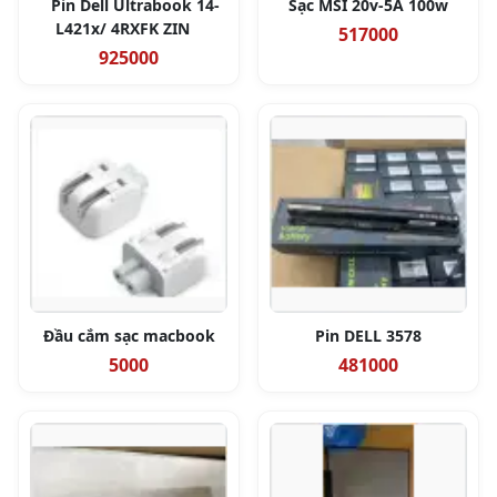
Pin Dell Ultrabook 14-
Sạc MSI 20v-5A 100w
L421x/ 4RXFK ZIN
517000
925000
Đầu cắm sạc macbook
Pin DELL 3578
5000
481000