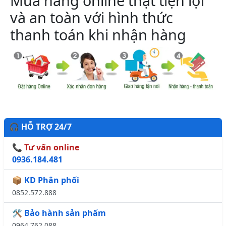
Mua hàng online thật tiện lợi
và an toàn với hình thức
thanh toán khi nhận hàng
🎧 HỖ TRỢ 24/7
📞 Tư vấn online
0936.184.481
📦 KD Phân phối
0852.572.888
🛠️ Bảo hành sản phẩm
0964.762.088