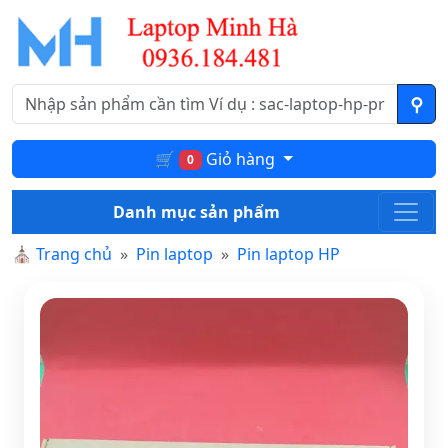
🛒
Giỏ hàng
0
Danh mục sản phẩm
⛪
Trang chủ
Pin laptop
Pin laptop HP