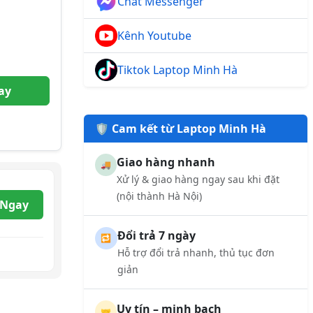
Chat Messenger
Kênh Youtube
Tiktok Laptop Minh Hà
ay
🛡️ Cam kết từ Laptop Minh Hà
Giao hàng nhanh
🚚
Xử lý & giao hàng ngay sau khi đặt
(nội thành Hà Nội)
 Ngay
Đổi trả 7 ngày
🔁
Hỗ trợ đổi trả nhanh, thủ tục đơn
giản
Uy tín – minh bạch
🤝