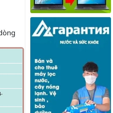
 dòng
-