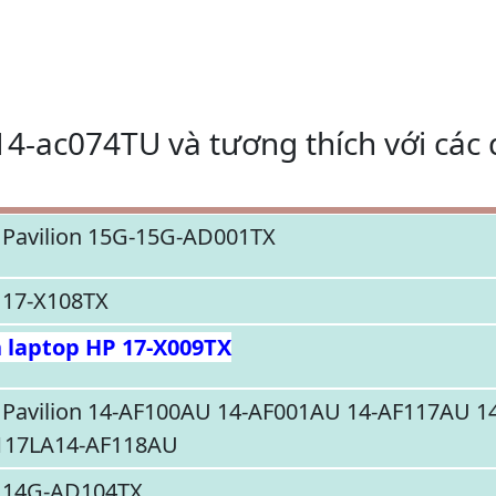
14-ac074TU và tương thích với các
 Pavilion 15G-15G-AD001TX
 17-X108TX
n laptop HP 17-X009TX
 Pavilion 14-AF100AU 14-AF001AU 14-AF117AU 14
117LA14-AF118AU
 14G-AD104TX