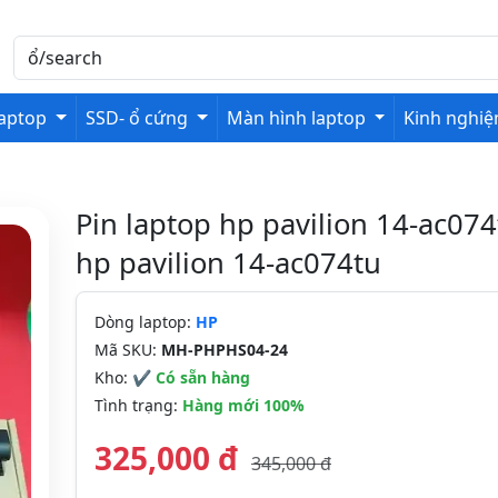
laptop
SSD- ổ cứng
Màn hình laptop
Kinh nghi
Pin laptop hp pavilion 14-ac074
hp pavilion 14-ac074tu
Dòng laptop:
HP
Mã SKU:
MH-PHPHS04-24
Kho:
✔ Có sẵn hàng
Tình trạng:
Hàng mới 100%
325,000 đ
345,000 đ