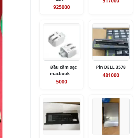
517000
925000
Đầu cắm sạc
Pin DELL 3578
macbook
481000
5000