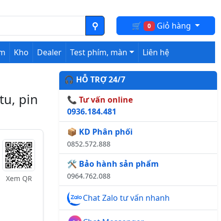
🛒
Giỏ hàng
0
ệm
Kho
Dealer
Test phím, màn
Liên hệ
🎧 HỖ TRỢ 24/7
tu, pin
📞 Tư vấn online
0936.184.481
📦 KD Phân phối
0852.572.888
🛠️ Bảo hành sản phẩm
0964.762.088
Xem QR
Chat Zalo tư vấn nhanh