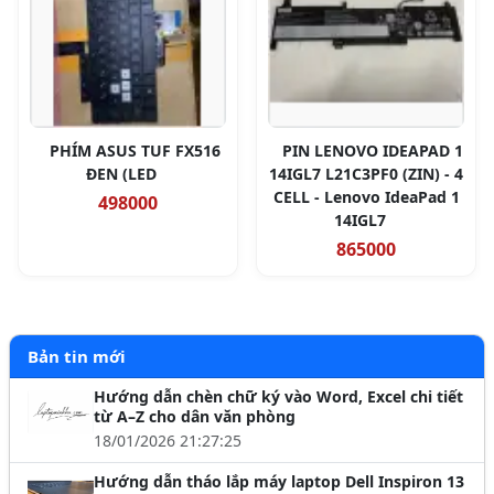
PHÍM ASUS TUF FX516
PIN LENOVO IDEAPAD 1
ĐEN (LED
14IGL7 L21C3PF0 (ZIN) - 4
CELL - Lenovo IdeaPad 1
498000
14IGL7
865000
Bản tin mới
Hướng dẫn chèn chữ ký vào Word, Excel chi tiết
từ A–Z cho dân văn phòng
18/01/2026 21:27:25
Hướng dẫn tháo lắp máy laptop Dell Inspiron 13