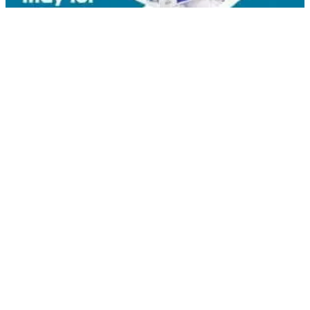
Liên hệ
Kim Bôi, Vạn Kim, Mỹ Đức ,Hà Nội
0936.184.481
linhkienlaptopamilo@gmail.com
Khách hàng
Tài khoản của tôi