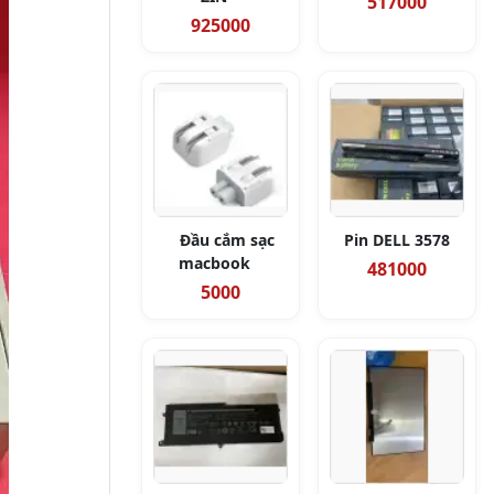
517000
925000
Đầu cắm sạc
Pin DELL 3578
macbook
481000
5000