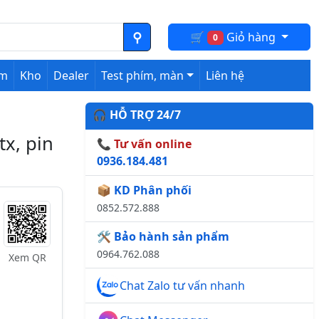
🛒
Giỏ hàng
0
ệm
Kho
Dealer
Test phím, màn
Liên hệ
🎧 HỖ TRỢ 24/7
tx, pin
📞 Tư vấn online
0936.184.481
📦 KD Phân phối
0852.572.888
🛠️ Bảo hành sản phẩm
0964.762.088
Xem QR
Chat Zalo tư vấn nhanh