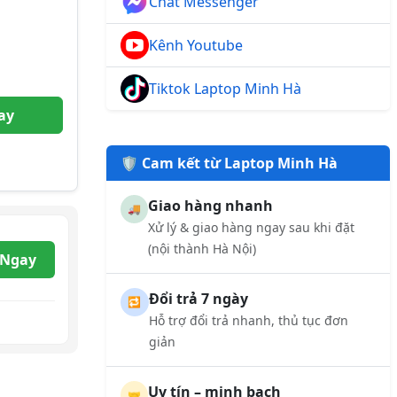
Chat Messenger
Kênh Youtube
Tiktok Laptop Minh Hà
ay
🛡️ Cam kết từ Laptop Minh Hà
Giao hàng nhanh
🚚
Xử lý & giao hàng ngay sau khi đặt
(nội thành Hà Nội)
 Ngay
Đổi trả 7 ngày
🔁
Hỗ trợ đổi trả nhanh, thủ tục đơn
giản
Uy tín – minh bạch
🤝