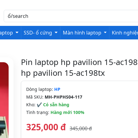
laptop
SSD- ổ cứng
Màn hình laptop
Kinh nghi
Pin laptop hp pavilion 15-ac198
hp pavilion 15-ac198tx
Dòng laptop:
HP
Mã SKU:
MH-PHPHS04-117
Kho:
✔ Có sẵn hàng
Tình trạng:
Hàng mới 100%
325,000 đ
345,000 đ