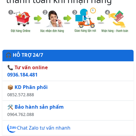
🎧 HỖ TRỢ 24/7
📞 Tư vấn online
0936.184.481
📦 KD Phân phối
0852.572.888
🛠️ Bảo hành sản phẩm
0964.762.088
Chat Zalo tư vấn nhanh