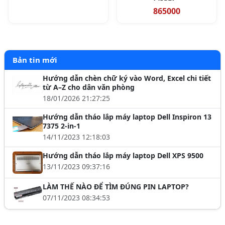
865000
Bản tin mới
Hướng dẫn chèn chữ ký vào Word, Excel chi tiết
từ A–Z cho dân văn phòng
18/01/2026 21:27:25
Hướng dẫn tháo lắp máy laptop Dell Inspiron 13
7375 2-in-1
14/11/2023 12:18:03
Hướng dẫn tháo lắp máy laptop Dell XPS 9500
13/11/2023 09:37:16
LÀM THẾ NÀO ĐỂ TÌM ĐÚNG PIN LAPTOP?
07/11/2023 08:34:53