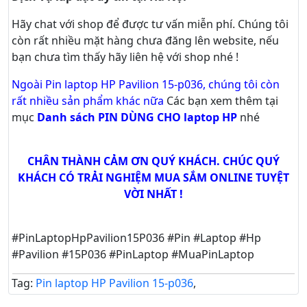
Hãy
chat
với shop để được tư vấn
miễn phí
. Chúng tôi
còn rất nhiều mặt hàng chưa đăng lên website, nếu
bạn chưa tìm thấy hãy
liên hệ với shop nhé !
Ngoài Pin laptop HP Pavilion 15-p036, chúng tôi còn
rất nhiều sản phẩm khác nữa
Các bạn xem thêm tại
mục
Danh sách PIN DÙNG CHO laptop HP
nhé
CHÂN THÀNH CẢM ƠN QUÝ KHÁCH. CHÚC QUÝ
KHÁCH CÓ TRẢI NGHIỆM MUA SẮM ONLINE TUYỆT
VỜI NHẤT !
#PinLaptopHpPavilion15P036 #Pin #Laptop #Hp
#Pavilion #15P036 #PinLaptop #MuaPinLaptop
Tag:
Pin laptop HP Pavilion 15-p036
,