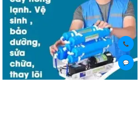
📞
💬
Liên hệ