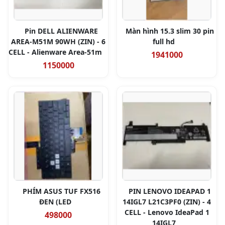
Pin DELL ALIENWARE
Màn hình 15.3 slim 30 pin
AREA-M51M 90WH (ZIN) - 6
full hd
CELL - Alienware Area-51m
1941000
1150000
PHÍM ASUS TUF FX516
PIN LENOVO IDEAPAD 1
ĐEN (LED
14IGL7 L21C3PF0 (ZIN) - 4
CELL - Lenovo IdeaPad 1
498000
14IGL7