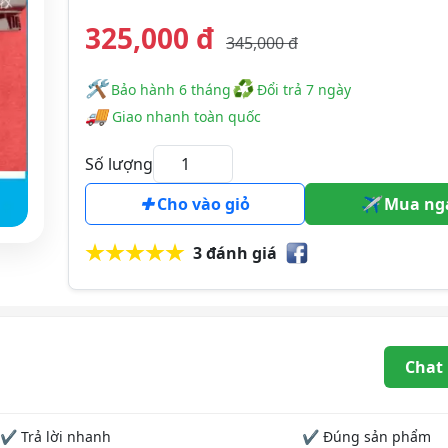
325,000 đ
345,000 đ
🛠
♻
️️ Bảo hành 6 tháng
Đổi trả 7 ngày
🚚
Giao nhanh toàn quốc
Số lượng
Cho vào giỏ
Mua ng
3 đánh giá
Chat
✔ Trả lời nhanh
✔ Đúng sản phẩm