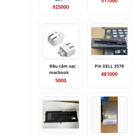
517000
925000
Đầu cắm sạc
Pin DELL 3578
macbook
481000
5000