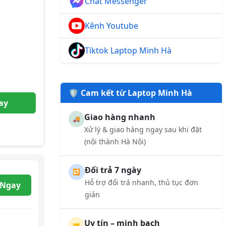
Chat Messenger
Kênh Youtube
Tiktok Laptop Minh Hà
🛡️ Cam kết từ Laptop Minh Hà
ay
Giao hàng nhanh
🚚
Xử lý & giao hàng ngay sau khi đặt
(nội thành Hà Nội)
Đổi trả 7 ngày
🔁
Hỗ trợ đổi trả nhanh, thủ tục đơn
 Ngay
giản
Uy tín – minh bạch
🤝