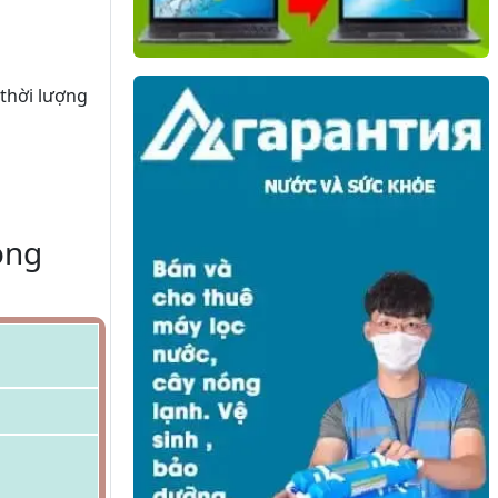
 thời lượng
òng