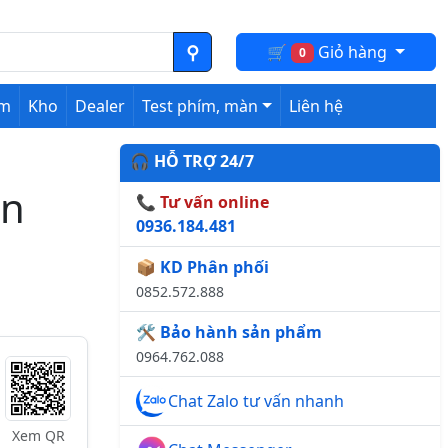
🛒
Giỏ hàng
0
ệm
Kho
Dealer
Test phím, màn
Liên hệ
🎧 HỖ TRỢ 24/7
on
📞 Tư vấn online
0936.184.481
📦 KD Phân phối
0852.572.888
🛠️ Bảo hành sản phẩm
0964.762.088
Chat Zalo tư vấn nhanh
Xem QR