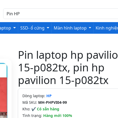
laptop
SSD- ổ cứng
Màn hình laptop
Kinh nghi
Pin laptop hp pavili
15-p082tx, pin hp
pavilion 15-p082tx
Dòng laptop:
HP
Mã SKU:
MH-PHPVI04-99
Kho:
✔ Có sẵn hàng
Tình trạng:
Hàng mới 100%