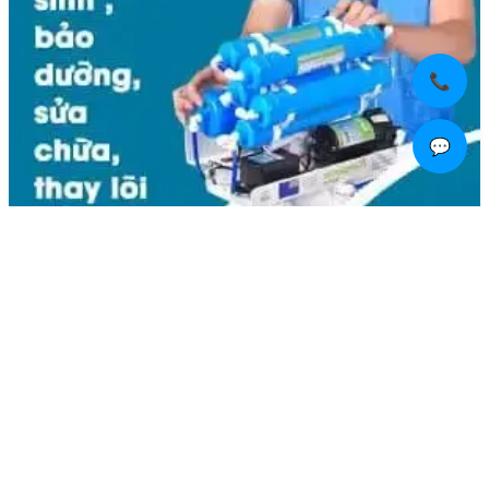
📞
💬
Liên hệ
Kim Bôi, Vạn Kim, Mỹ Đức ,Hà Nội