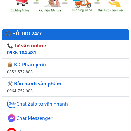
🎧 HỖ TRỢ 24/7
📞 Tư vấn online
0936.184.481
📦 KD Phân phối
0852.572.888
🛠️ Bảo hành sản phẩm
0964.762.088
Chat Zalo tư vấn nhanh
Chat Messenger