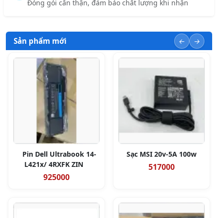
Đóng gói cẩn thận, đảm bảo chất lượng khi nhận
Sản phẩm mới
Pin Dell Ultrabook 14-
Sạc MSI 20v-5A 100w
L421x/ 4RXFK ZIN
517000
925000