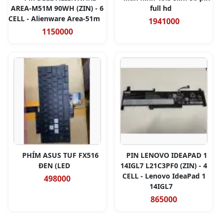
AREA-M51M 90WH (ZIN) - 6
full hd
CELL - Alienware Area-51m
1941000
1150000
PHÍM ASUS TUF FX516
PIN LENOVO IDEAPAD 1
ĐEN (LED
14IGL7 L21C3PF0 (ZIN) - 4
CELL - Lenovo IdeaPad 1
498000
14IGL7
865000