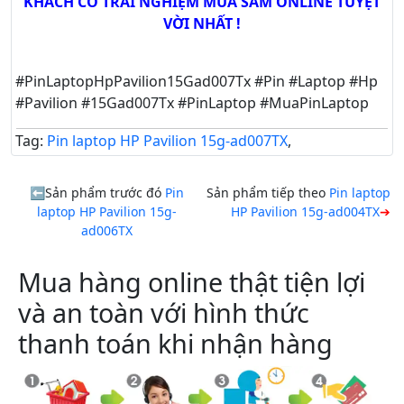
KHÁCH CÓ TRẢI NGHIỆM MUA SẮM ONLINE TUYỆT
VỜI NHẤT !
#PinLaptopHpPavilion15Gad007Tx #Pin #Laptop #Hp
#Pavilion #15Gad007Tx #PinLaptop #MuaPinLaptop
Tag:
Pin laptop HP Pavilion 15g-ad007TX
,
Sản phẩm trước đó
Pin
Sản phẩm tiếp theo
Pin laptop
laptop HP Pavilion 15g-
HP Pavilion 15g-ad004TX
ad006TX
Mua hàng online thật tiện lợi
và an toàn với hình thức
thanh toán khi nhận hàng