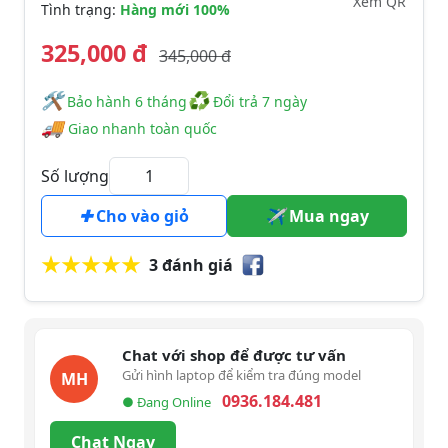
Xem QR
Tình trạng:
Hàng mới 100%
325,000 đ
345,000 đ
🛠
♻
️️ Bảo hành 6 tháng
Đổi trả 7 ngày
🚚
Giao nhanh toàn quốc
Số lượng
Cho vào giỏ
Mua ngay
3 đánh giá
Chat với shop để được tư vấn
Gửi hình laptop để kiểm tra đúng model
MH
0936.184.481
● Đang Online
Chat Ngay