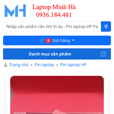
🛒
Giỏ hàng
0
Danh mục sản phẩm
⛪
Trang chủ
Pin laptop
Pin laptop HP