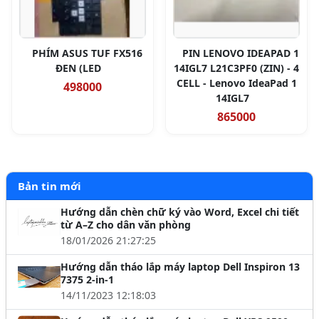
PHÍM ASUS TUF FX516
PIN LENOVO IDEAPAD 1
ĐEN (LED
14IGL7 L21C3PF0 (ZIN) - 4
CELL - Lenovo IdeaPad 1
498000
14IGL7
865000
Bản tin mới
Hướng dẫn chèn chữ ký vào Word, Excel chi tiết
từ A–Z cho dân văn phòng
18/01/2026 21:27:25
Hướng dẫn tháo lắp máy laptop Dell Inspiron 13
7375 2-in-1
14/11/2023 12:18:03