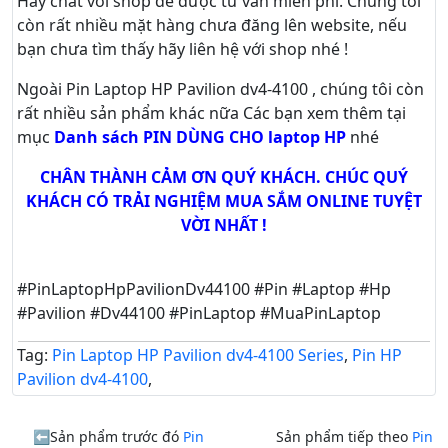
Hãy
chat
với shop để được tư vấn
miễn phí
. Chúng tôi
còn rất nhiều mặt hàng chưa đăng lên website, nếu
bạn chưa tìm thấy hãy
liên hệ với shop nhé !
Ngoài Pin Laptop HP Pavilion dv4-4100 , chúng tôi còn
rất nhiều sản phẩm khác nữa
Các bạn xem thêm tại
mục
Danh sách PIN DÙNG CHO laptop HP
nhé
CHÂN THÀNH CẢM ƠN QUÝ KHÁCH. CHÚC QUÝ
KHÁCH CÓ TRẢI NGHIỆM MUA SẮM ONLINE TUYỆT
VỜI NHẤT !
#PinLaptopHpPavilionDv44100 #Pin #Laptop #Hp
#Pavilion #Dv44100 #PinLaptop #MuaPinLaptop
Tag:
Pin Laptop HP Pavilion dv4-4100 Series
,
Pin HP
Pavilion dv4-4100
,
Sản phẩm trước đó
Pin
Sản phẩm tiếp theo
Pin