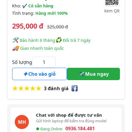
Kho:
✔ Có sẵn hàng
Xem QR
Tình trạng:
Hàng mới 100%
295,000 đ
325,000 đ
🛠
♻
️️ Bảo hành 6 tháng
Đổi trả 7 ngày
🚚
Giao nhanh toàn quốc
Số lượng
Cho vào giỏ
Mua ngay
3 đánh giá
Chat với shop để được tư vấn
Gửi hình laptop để kiểm tra đúng model
MH
0936.184.481
● Đang Online