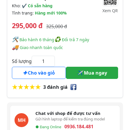
Kho:
✔ Có sẵn hàng
Xem QR
Tình trạng:
Hàng mới 100%
295,000 đ
325,000 đ
🛠
♻
️️ Bảo hành 6 tháng
Đổi trả 7 ngày
🚚
Giao nhanh toàn quốc
Số lượng
Cho vào giỏ
Mua ngay
3 đánh giá
Chat với shop để được tư vấn
Gửi hình laptop để kiểm tra đúng model
MH
0936.184.481
● Đang Online