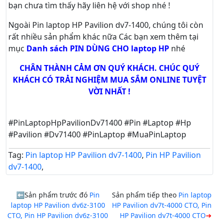
bạn chưa tìm thấy hãy
liên hệ với shop nhé !
Ngoài Pin laptop HP Pavilion dv7-1400, chúng tôi còn
rất nhiều sản phẩm khác nữa
Các bạn xem thêm tại
mục
Danh sách PIN DÙNG CHO laptop HP
nhé
CHÂN THÀNH CẢM ƠN QUÝ KHÁCH. CHÚC QUÝ
KHÁCH CÓ TRẢI NGHIỆM MUA SẮM ONLINE TUYỆT
VỜI NHẤT !
#PinLaptopHpPavilionDv71400 #Pin #Laptop #Hp
#Pavilion #Dv71400 #PinLaptop #MuaPinLaptop
Tag:
Pin laptop HP Pavilion dv7-1400
,
Pin HP Pavilion
dv7-1400
,
Sản phẩm trước đó
Pin
Sản phẩm tiếp theo
Pin laptop
laptop HP Pavilion dv6z-3100
HP Pavilion dv7t-4000 CTO, Pin
CTO, Pin HP Pavilion dv6z-3100
HP Pavilion dv7t-4000 CTO