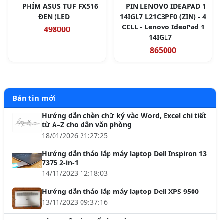
PHÍM ASUS TUF FX516
PIN LENOVO IDEAPAD 1
ĐEN (LED
14IGL7 L21C3PF0 (ZIN) - 4
CELL - Lenovo IdeaPad 1
498000
14IGL7
865000
Bản tin mới
Hướng dẫn chèn chữ ký vào Word, Excel chi tiết
từ A–Z cho dân văn phòng
18/01/2026 21:27:25
Hướng dẫn tháo lắp máy laptop Dell Inspiron 13
7375 2-in-1
14/11/2023 12:18:03
Hướng dẫn tháo lắp máy laptop Dell XPS 9500
13/11/2023 09:37:16