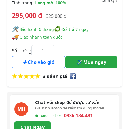
Xem QR
Tình trạng:
Hàng mới 100%
295,000 đ
325,000 đ
🛠
♻
️️ Bảo hành 6 tháng
Đổi trả 7 ngày
🚚
Giao nhanh toàn quốc
Số lượng
Cho vào giỏ
Mua ngay
3 đánh giá
Chat với shop để được tư vấn
Gửi hình laptop để kiểm tra đúng model
MH
0936.184.481
● Đang Online
Chat Ngay