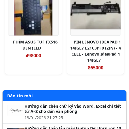
PHÍM ASUS TUF FX516
PIN LENOVO IDEAPAD 1
ĐEN (LED
14IGL7 L21C3PF0 (ZIN) - 4
CELL - Lenovo IdeaPad 1
498000
14IGL7
865000
Bản tin mới
Hướng dẫn chèn chữ ký vào Word, Excel chi tiết
từ A–Z cho dân văn phòng
18/01/2026 21:27:25
Hướng dẫn tháo lắp máy laptop Dell Inspiron 13