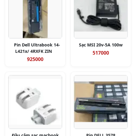
Pin Dell Ultrabook 14-
Sạc MSI 20v-5A 100w
L421x/ 4RXFK ZIN
517000
925000
Đầu cắm sạc macbook
Pin DELL 3578