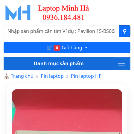
🛒
Giỏ hàng
0
Danh mục sản phẩm
⛪
Trang chủ
Pin laptop
Pin laptop HP