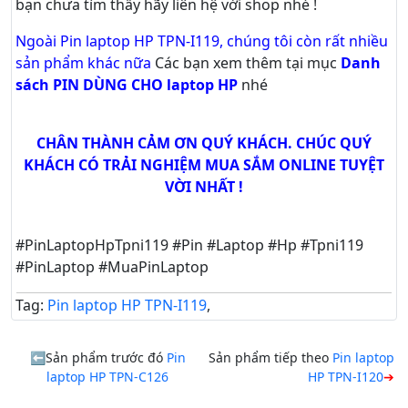
bạn chưa tìm thấy hãy
liên hệ với shop nhé !
Ngoài Pin laptop HP TPN-I119, chúng tôi còn rất nhiều
sản phẩm khác nữa
Các bạn xem thêm tại mục
Danh
sách PIN DÙNG CHO laptop HP
nhé
CHÂN THÀNH CẢM ƠN QUÝ KHÁCH. CHÚC QUÝ
KHÁCH CÓ TRẢI NGHIỆM MUA SẮM ONLINE TUYỆT
VỜI NHẤT !
#PinLaptopHpTpni119 #Pin #Laptop #Hp #Tpni119
#PinLaptop #MuaPinLaptop
Tag:
Pin laptop HP TPN-I119
,
Sản phẩm trước đó
Pin
Sản phẩm tiếp theo
Pin laptop
laptop HP TPN-C126
HP TPN-I120