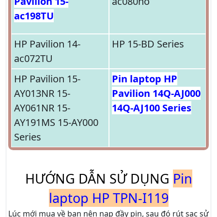
Pavilion 15-
ac080no
ac198TU
HP Pavilion 14-
HP 15-BD Series
ac072TU
HP Pavilion 15-
Pin laptop HP
AY013NR 15-
Pavilion 14Q-AJ000
AY061NR 15-
14Q-AJ100 Series
AY191MS 15-AY000
Series
HƯỚNG DẪN SỬ DỤNG
Pin
laptop HP TPN-I119
Lúc mới mua về bạn nên nạp đầy pin, sau đó rút sạc sử