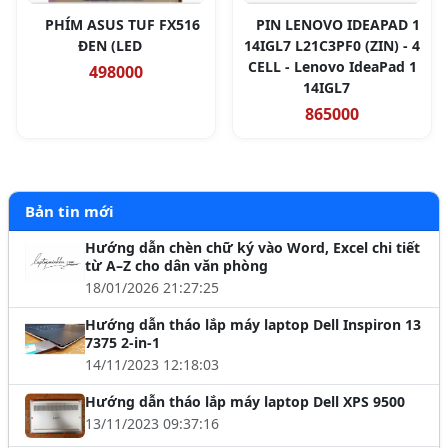
PHÍM ASUS TUF FX516
PIN LENOVO IDEAPAD 1
ĐEN (LED
14IGL7 L21C3PF0 (ZIN) - 4
CELL - Lenovo IdeaPad 1
498000
14IGL7
865000
Bản tin mới
Hướng dẫn chèn chữ ký vào Word, Excel chi tiết
từ A–Z cho dân văn phòng
18/01/2026 21:27:25
Hướng dẫn tháo lắp máy laptop Dell Inspiron 13
7375 2-in-1
14/11/2023 12:18:03
Hướng dẫn tháo lắp máy laptop Dell XPS 9500
13/11/2023 09:37:16