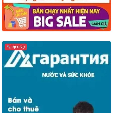
🔧 DỊCH VỤ