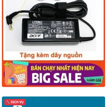
🔧 DỊCH VỤ