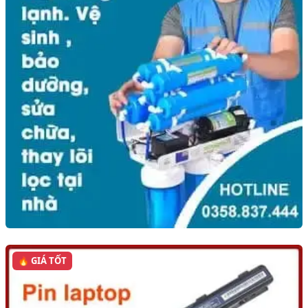
🔥 GIÁ TỐT