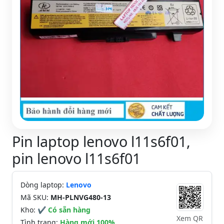
Pin laptop lenovo l11s6f01,
pin lenovo l11s6f01
Dòng laptop:
Lenovo
Mã SKU:
MH-PLNVG480-13
Kho:
✔ Có sẵn hàng
Xem QR
Tình trạng:
Hàng mới 100%