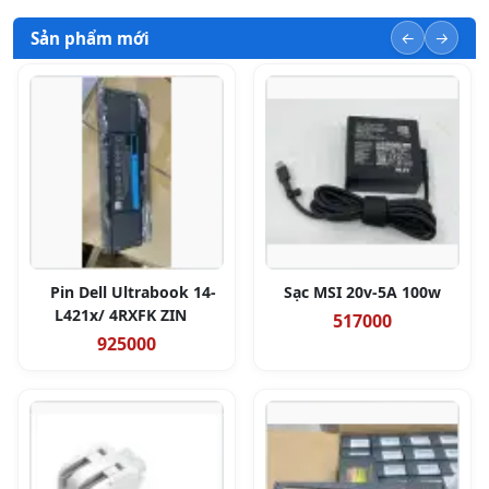
Sản phẩm mới
Pin Dell Ultrabook 14-
Sạc MSI 20v-5A 100w
L421x/ 4RXFK ZIN
517000
925000