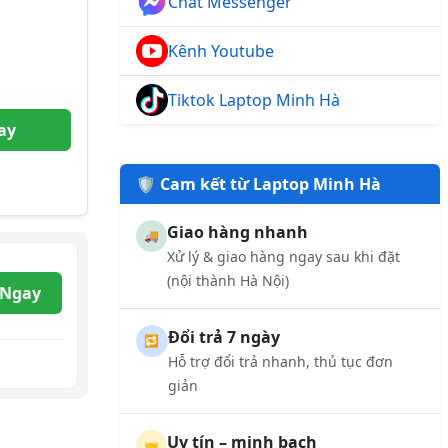
Chat Messenger
Kênh Youtube
Tiktok Laptop Minh Hà
ay
🛡️ Cam kết từ Laptop Minh Hà
Giao hàng nhanh
🚚
Xử lý & giao hàng ngay sau khi đặt
(nội thành Hà Nội)
 Ngay
Đổi trả 7 ngày
🔁
Hỗ trợ đổi trả nhanh, thủ tục đơn
giản
Uy tín – minh bạch
🤝