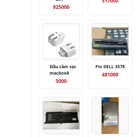
517000
925000
Đầu cắm sạc
Pin DELL 3578
macbook
481000
5000