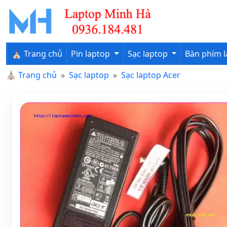
⛪ Trang chủ
Pin laptop
Sạc laptop
Bàn phím 
⛪
Trang chủ
Sạc laptop
Sạc laptop Acer