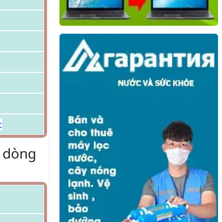
c
c dòng