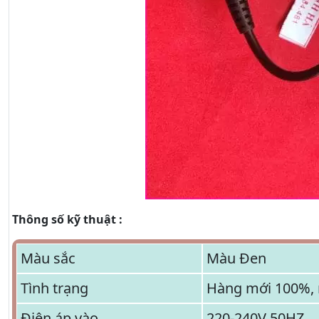
Thông số kỹ thuật :
Màu sắc
Màu Đen
Tình trạng
Hàng mới 100%, 
Điện áp vào
220-240V 50HZ