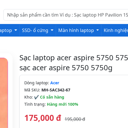
laptop
SSD- ổ cứng
Màn hình laptop
Kinh nghi
Sạc laptop acer aspire 5750 575
sạc acer aspire 5750 5750g
Dòng laptop:
Acer
Mã SKU:
MH-SAC342-67
Kho:
✔ Có sẵn hàng
Tình trạng:
Hàng mới 100%
175,000 đ
195,000 đ