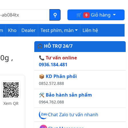
🛒
Giỏ hàng
0
ệm
Kho
Dealer
Test phím, màn
Liên hệ
🎧 HỖ TRỢ 24/7
0g ,
📞 Tư vấn online
0936.184.481
📦 KD Phân phối
0852.572.888
🛠️ Bảo hành sản phẩm
0964.762.088
Xem QR
Chat Zalo tư vấn nhanh