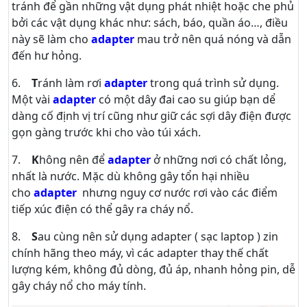
tránh để gần những vật dụng phát nhiệt hoặc che phủ
bởi các vật dụng khác như: sách, báo, quần áo…, điều
này sẽ làm cho
adapter
mau trở nên quá nóng và dẫn
đến hư hỏng.
6.
T
ránh làm rơi
adapter
trong quá trình sử dụng.
Một vài
adapter
có một dây đai cao su giúp bạn dể
dàng cố định vị trí cũng như giữ các sợi dây điện được
gọn gàng trước khi cho vào túi xách.
7.
K
hông nên để
adapter
ở những nơi có chất lỏng,
nhất là nước. Mặc dù không gây tổn hại nhiều
cho
adapter
nhưng nguy cơ nước rơi vào các điểm
tiếp xúc điện có thể gây ra cháy nổ.
8.
S
au cùng nên sử dụng adapter ( sạc laptop ) zin
chính hãng theo máy, vì các adapter thay thế chất
lượng kém, không đủ dòng, đủ áp, nhanh hỏng pin, dễ
gây cháy nổ cho máy tính.