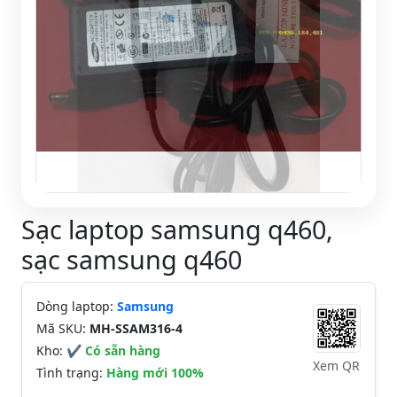
Sạc laptop samsung q460,
sạc samsung q460
Dòng laptop:
Samsung
Mã SKU:
MH-SSAM316-4
Kho:
✔ Có sẵn hàng
Xem QR
Tình trạng:
Hàng mới 100%