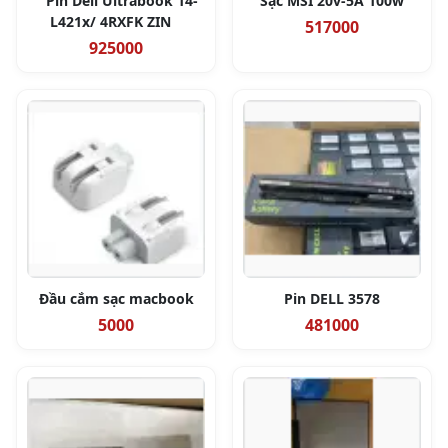
Pin Dell Ultrabook 14-
Sạc MSI 20v-5A 100w
L421x/ 4RXFK ZIN
517000
925000
Đầu cắm sạc macbook
Pin DELL 3578
5000
481000