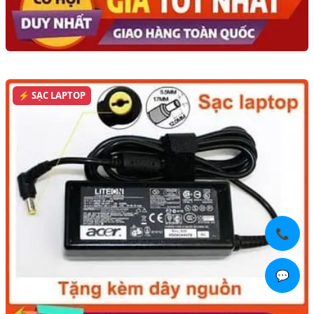
⚡ SẠC LAPTOP
📞
💬