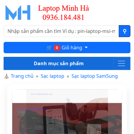
🛒
Giỏ hàng
0
Danh mục sản phẩm
⛪
Trang chủ
Sạc laptop
Sạc laptop SamSung