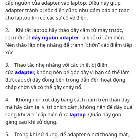
cấp nguồn của adapter vào laptop. Điều này giúp
adapter tránh bị sốc điện cũng như đảm bảo an toàn
cho laptop khi có các sự cố về điện.
2.
K
hi tắt laptop hãy tháo dây cắm từ máy trước,
rồi mới rút
dây nguồn adapter
ra khỏi ổ cắm điện.
Nên tháo lắp nhẹ nhàng để tránh “chờn” các điểm tiếp
xúc.
3.
T
hao tác nhẹ nhàng với các thiết bị điện
của
adapter,
không nên bẻ góc dây vì bạn có thể làm
đứt các sợi dây đồng bên trong dẫn đến hoạt động
chập chờn và có thể gây cháy nổ.
4.
K
hông nên rút dây bằng cách nắm trên thân dây
mà hãy cầm tại vị trí phích cắm, không nên để dây quá
căng khi vị trí cấp điện ở xa l
aptop
. Quấn dây gọn
gàng sau khi sử dụng.
5.
T
rong khi sử dụng, để adapter ở nơi thoáng mát,