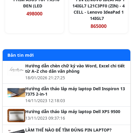
ĐEN (LED
14IGL7 L21C3PF0 (ZIN) - 4
CELL - Lenovo IdeaPad 1
498000
14IGL7
865000
Bản tin mới
Hướng dẫn chèn chữ ký vào Word, Excel chi tiết
từ A–Z cho dân văn phòng
18/01/2026 21:27:25
Hướng dẫn tháo lắp máy laptop Dell Inspiron 13
7375 2-in-1
14/11/2023 12:18:03
Hướng dẫn tháo lắp máy laptop Dell XPS 9500
13/11/2023 09:37:16
LÀM THẾ NÀO ĐỂ TÌM ĐÚNG PIN LAPTOP?