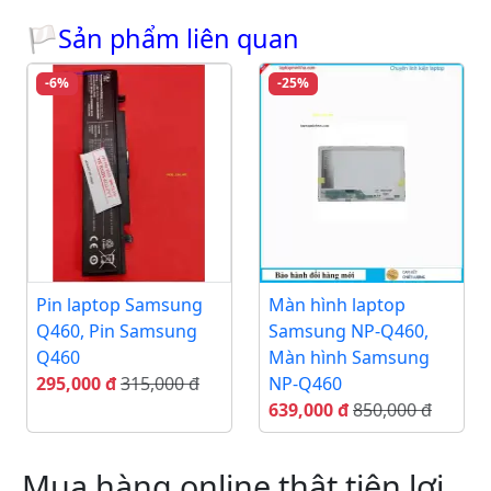
🏳Sản phẩm liên quan
-6%
-25%
Pin laptop Samsung
Màn hình laptop
Q460, Pin Samsung
Samsung NP-Q460,
Q460
Màn hình Samsung
295,000 đ
315,000 đ
NP-Q460
639,000 đ
850,000 đ
Mua hàng online thật tiện lợi