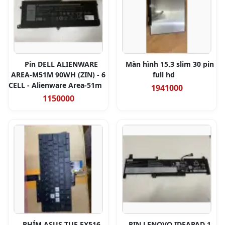
Pin DELL ALIENWARE
Màn hình 15.3 slim 30 pin
AREA-M51M 90WH (ZIN) - 6
full hd
CELL - Alienware Area-51m
1941000
1150000
PHÍM ASUS TUF FX516
PIN LENOVO IDEAPAD 1