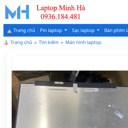
⛪ Trang chủ
Pin laptop
Sạc laptop
Bàn phím 
⛪
Trang chủ
Tìm kiếm
Màn hình laptop