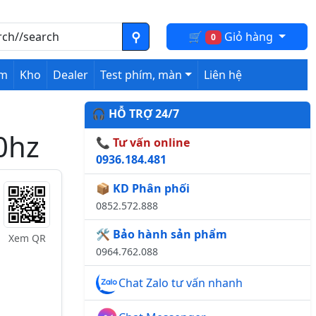
🛒
Giỏ hàng
0
ệm
Kho
Dealer
Test phím, màn
Liên hệ
🎧 HỖ TRỢ 24/7
0hz
📞 Tư vấn online
0936.184.481
📦 KD Phân phối
0852.572.888
🛠️ Bảo hành sản phẩm
Xem QR
0964.762.088
Chat Zalo tư vấn nhanh