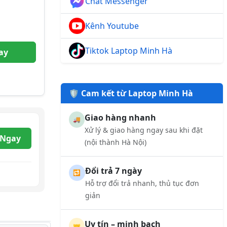
Chat Messenger
Kênh Youtube
Tiktok Laptop Minh Hà
ay
🛡️ Cam kết từ Laptop Minh Hà
Giao hàng nhanh
🚚
Xử lý & giao hàng ngay sau khi đặt
 Ngay
(nội thành Hà Nội)
Đổi trả 7 ngày
🔁
Hỗ trợ đổi trả nhanh, thủ tục đơn
giản
Uy tín – minh bạch
🤝