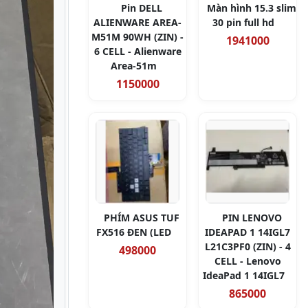
Pin DELL
Màn hình 15.3 slim
ALIENWARE AREA-
30 pin full hd
M51M 90WH (ZIN) -
1941000
6 CELL - Alienware
Area-51m
1150000
PHÍM ASUS TUF
PIN LENOVO
FX516 ĐEN (LED
IDEAPAD 1 14IGL7
L21C3PF0 (ZIN) - 4
498000
CELL - Lenovo
IdeaPad 1 14IGL7
865000