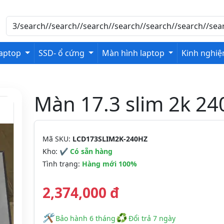
laptop
SSD- ổ cứng
Màn hình laptop
Kinh nghi
Màn 17.3 slim 2k 24
Mã SKU:
LCD173SLIM2K-240HZ
Kho:
✔ Có sẵn hàng
Tình trạng:
Hàng mới 100%
2,374,000 đ
🛠
♻
️️ Bảo hành 6 tháng
Đổi trả 7 ngày