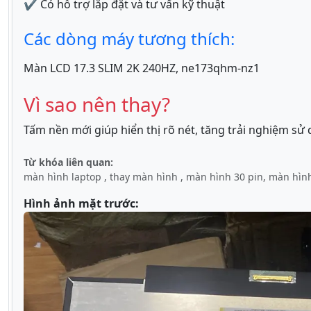
✔ Có hỗ trợ lắp đặt và tư vấn kỹ thuật
Các dòng máy tương thích:
Màn LCD 17.3 SLIM 2K 240HZ, ne173qhm-nz1
Vì sao nên thay?
Tấm nền mới giúp hiển thị rõ nét, tăng trải nghiệm sử
Từ khóa liên quan:
màn hình laptop , thay màn hình , màn hình 30 pin, màn hình
Hình ảnh mặt trước: