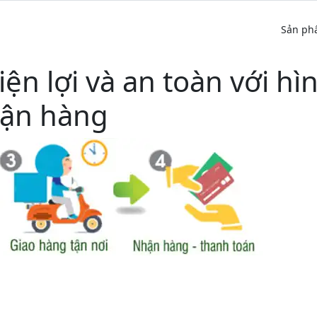
Sản ph
ện lợi và an toàn với hì
hận hàng