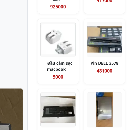
517000
925000
Đầu cắm sạc
Pin DELL 3578
macbook
481000
5000