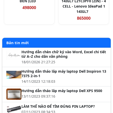
ĐEN (LED
14IGL7 L21C3PF0 (ZIN) - 4
CELL - Lenovo IdeaPad 1
498000
14IGL7
865000
Bản tin mới
Hướng dẫn chèn chữ ký vào Word, Excel chi tiết
từ A–Z cho dân văn phòng
18/01/2026 21:27:25
Hướng dẫn tháo lắp máy laptop Dell Inspiron 13
7375 2-in-1
14/11/2023 12:18:03
Hướng dẫn tháo lắp máy laptop Dell XPS 9500
13/11/2023 09:37:16
LÀM THẾ NÀO ĐỂ TÌM ĐÚNG PIN LAPTOP?
07/11/2023 08:34:53