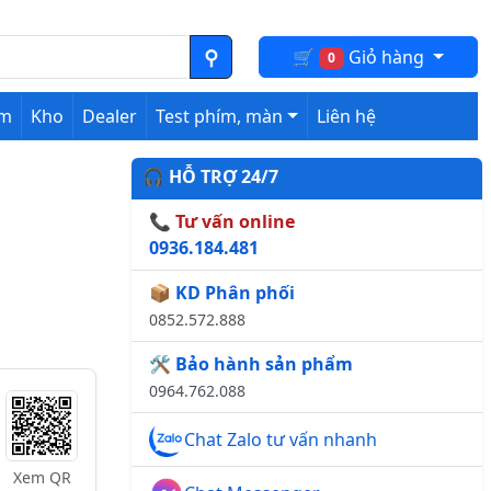
🛒
Giỏ hàng
0
ệm
Kho
Dealer
Test phím, màn
Liên hệ
🎧 HỖ TRỢ 24/7
📞 Tư vấn online
0936.184.481
n
📦 KD Phân phối
0852.572.888
🛠️ Bảo hành sản phẩm
0964.762.088
Chat Zalo tư vấn nhanh
Xem QR