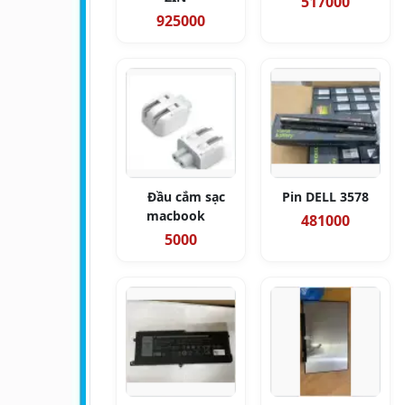
517000
925000
Đầu cắm sạc
Pin DELL 3578
macbook
481000
5000