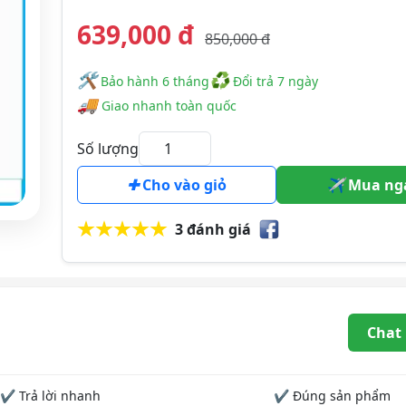
639,000 đ
850,000 đ
🛠
♻
️️ Bảo hành 6 tháng
Đổi trả 7 ngày
🚚
Giao nhanh toàn quốc
Số lượng
Cho vào giỏ
Mua ng
3 đánh giá
Chat
✔ Trả lời nhanh
✔ Đúng sản phẩm