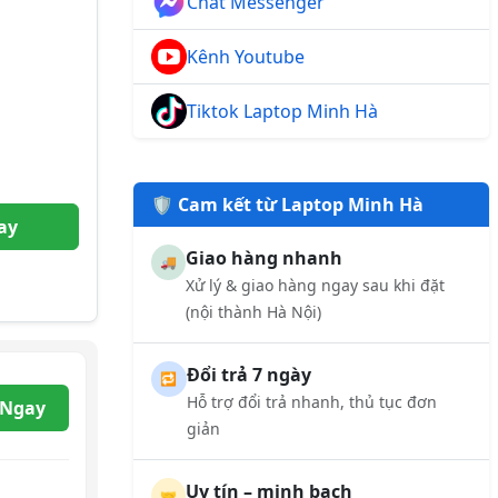
Chat Messenger
Kênh Youtube
Tiktok Laptop Minh Hà
🛡️ Cam kết từ Laptop Minh Hà
ay
Giao hàng nhanh
🚚
Xử lý & giao hàng ngay sau khi đặt
(nội thành Hà Nội)
Đổi trả 7 ngày
🔁
Hỗ trợ đổi trả nhanh, thủ tục đơn
 Ngay
giản
Uy tín – minh bạch
🤝