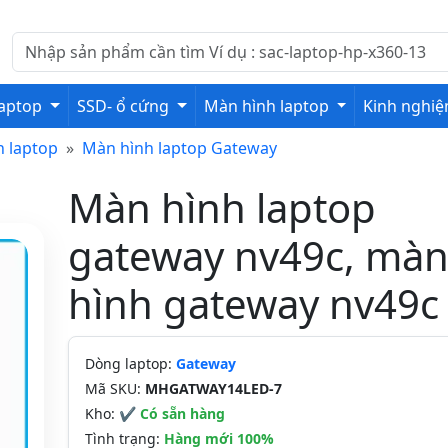
laptop
SSD- ổ cứng
Màn hình laptop
Kinh nghi
 laptop
Màn hình laptop Gateway
Màn hình laptop
gateway nv49c, mà
hình gateway nv49c
Dòng laptop:
Gateway
Mã SKU:
MHGATWAY14LED-7
Kho:
✔ Có sẵn hàng
Tình trạng:
Hàng mới 100%