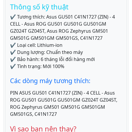
Thông số kỹ thuật
✔ Tương thích: Asus GU501 C41N1727 (ZIN) - 4
CELL - Asus ROG GU501 GU501G GU501GM
GZ024T GZ045T, Asus ROG Zephyrus GM501
GM501G GM501GM GM501GS, C41N1727
✔ Loại cell: Lithium-ion
✔ Dung lượng: Chuẩn theo máy
✔ Bảo hành: 6 tháng lỗi đổi hàng mới
✔ Tình trạng: Mới 100%
Các dòng máy tương thích:
PIN ASUS GU501 C41N1727 (ZIN) - 4 CELL - Asus
ROG GU501 GU501G GU501GM GZ024T GZ045T,
ROG Zephyrus GM501 GM501G GM501GM
GM501GS, C41N1727
Vì sao bạn nên thay?