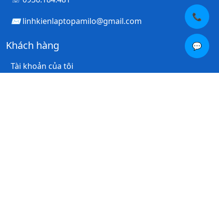
📞
linhkienlaptopamilo@gmail.com
Khách hàng
💬
Tài khoản của tôi
Lịch sử đơn hàng
Danh sách yêu thích
Thư thông báo
Thông tin
Giới thiệu về chúng tôi
Thông tin thanh toán
Chính Sách Bảo Hành