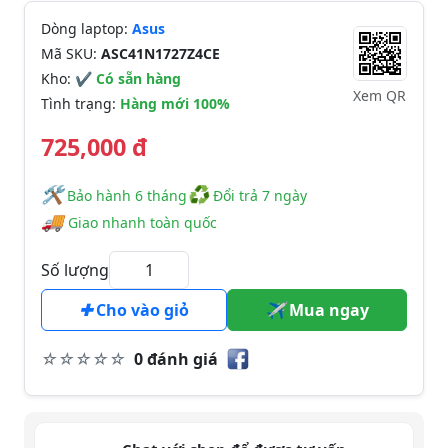
Dòng laptop:
Asus
Mã SKU:
ASC41N1727Z4CE
Kho:
✔ Có sẵn hàng
Xem QR
Tình trạng:
Hàng mới 100%
725,000 đ
🛠
♻
️️ Bảo hành 6 tháng
Đổi trả 7 ngày
🚚
Giao nhanh toàn quốc
Số lượng
Cho vào giỏ
Mua ngay
0 đánh giá