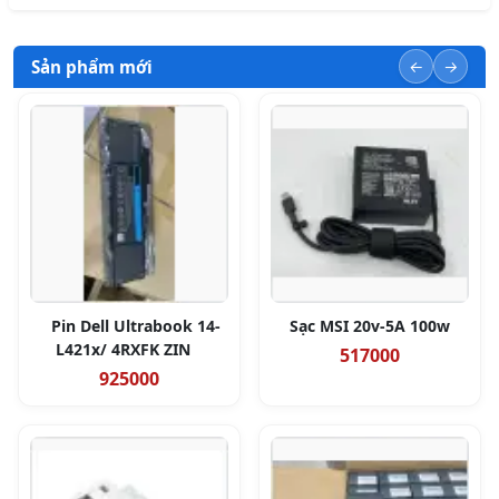
Sản phẩm mới
Pin Dell Ultrabook 14-
Sạc MSI 20v-5A 100w
L421x/ 4RXFK ZIN
517000
925000