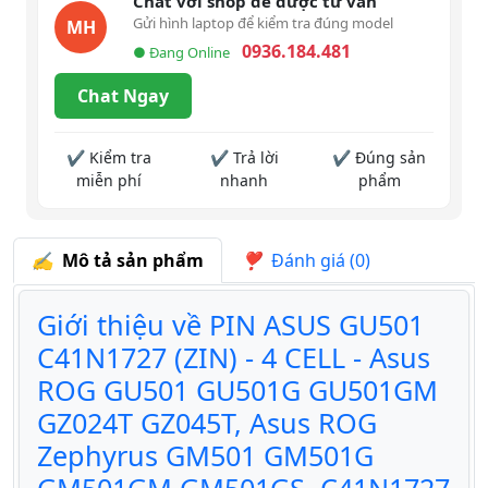
Chat với shop để được tư vấn
Gửi hình laptop để kiểm tra đúng model
MH
0936.184.481
● Đang Online
Chat Ngay
✔ Kiểm tra
✔ Trả lời
✔ Đúng sản
miễn phí
nhanh
phẩm
Mô tả sản phẩm
Đánh giá (0)
Giới thiệu về PIN ASUS GU501
C41N1727 (ZIN) - 4 CELL - Asus
ROG GU501 GU501G GU501GM
GZ024T GZ045T, Asus ROG
Zephyrus GM501 GM501G