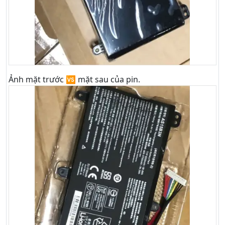
Ảnh mặt trước 🆚 mặt sau của pin.