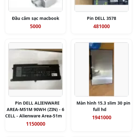
Đầu cắm sạc macbook
Pin DELL 3578
5000
481000
Pin DELL ALIENWARE
Màn hình 15.3 slim 30 pin
AREA-M51M 90WH (ZIN) - 6
full hd
CELL - Alienware Area-51m
1941000
1150000