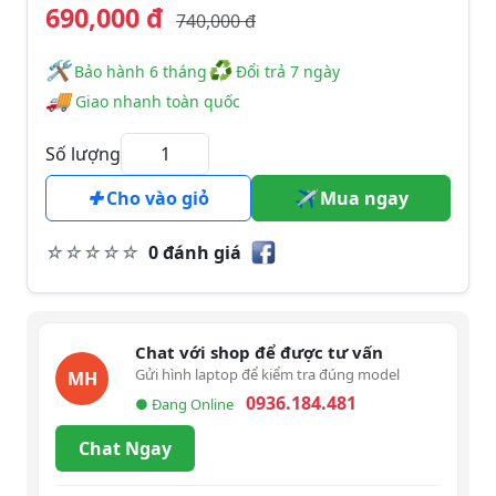
690,000 đ
740,000 đ
🛠
♻
️️ Bảo hành 6 tháng
Đổi trả 7 ngày
🚚
Giao nhanh toàn quốc
Số lượng
Cho vào giỏ
Mua ngay
0 đánh giá
Chat với shop để được tư vấn
Gửi hình laptop để kiểm tra đúng model
MH
0936.184.481
● Đang Online
Chat Ngay