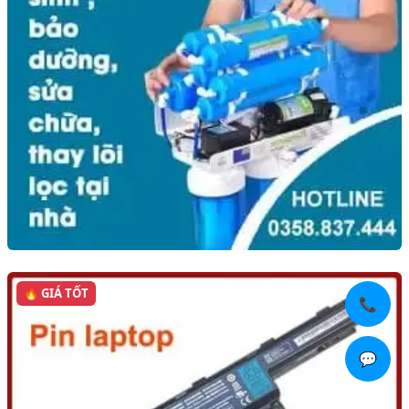
🔥 GIÁ TỐT
📞
💬