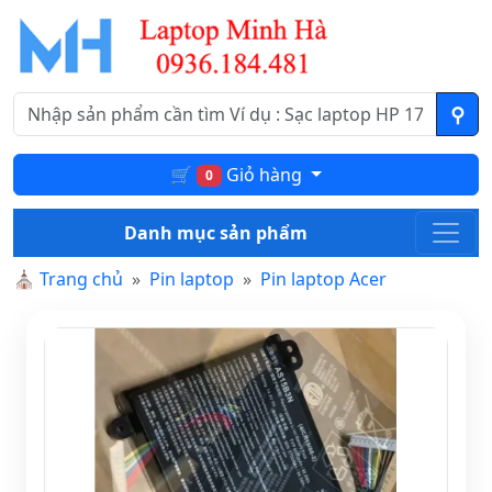
🛒
Giỏ hàng
0
Danh mục sản phẩm
⛪
Trang chủ
Pin laptop
Pin laptop Acer