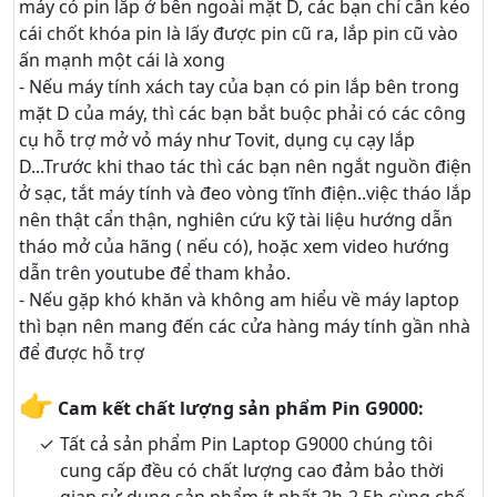
máy có pin lắp ở bên ngoài mặt D, các bạn chỉ cần kéo
cái chốt khóa pin là lấy được pin cũ ra, lắp pin cũ vào
ấn mạnh một cái là xong
- Nếu máy tính xách tay của bạn có pin lắp bên trong
mặt D của máy, thì các bạn bắt buộc phải có các công
cụ hỗ trợ mở vỏ máy như Tovit, dụng cụ cạy lắp
D...Trước khi thao tác thì các bạn nên ngắt nguồn điện
ở sạc, tắt máy tính và đeo vòng tĩnh điện..việc tháo lắp
nên thật cẩn thận, nghiên cứu kỹ tài liệu hướng dẫn
tháo mở của hãng ( nếu có), hoặc xem video hướng
dẫn trên youtube để tham khảo.
- Nếu gặp khó khăn và không am hiểu về máy laptop
thì bạn nên mang đến các cửa hàng máy tính gần nhà
để được hỗ trợ
👉
Cam kết chất lượng sản phẩm Pin G9000:
Tất cả sản phẩm Pin Laptop G9000 chúng tôi
cung cấp đều có chất lượng cao đảm bảo thời