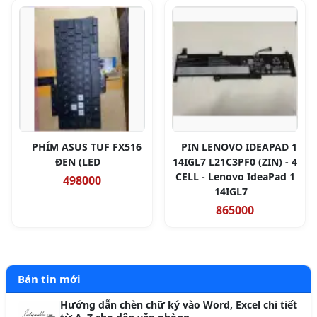
PHÍM ASUS TUF FX516
PIN LENOVO IDEAPAD 1
ĐEN (LED
14IGL7 L21C3PF0 (ZIN) - 4
CELL - Lenovo IdeaPad 1
498000
14IGL7
865000
Bản tin mới
Hướng dẫn chèn chữ ký vào Word, Excel chi tiết