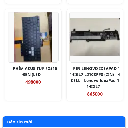
PHÍM ASUS TUF FX516
PIN LENOVO IDEAPAD 1
ĐEN (LED
14IGL7 L21C3PF0 (ZIN) - 4
CELL - Lenovo IdeaPad 1
498000
14IGL7
865000
Bản tin mới