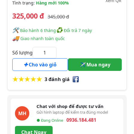
Xem QR
Tình trạng:
Hàng mới 100%
325,000 đ
345,000 đ
🛠
♻
️️ Bảo hành 6 tháng
Đổi trả 7 ngày
🚚
Giao nhanh toàn quốc
Số lượng
Cho vào giỏ
Mua ngay
3 đánh giá
Chat với shop để được tư vấn
Gửi hình laptop để kiểm tra đúng model
MH
0936.184.481
● Đang Online
Chat Ngay