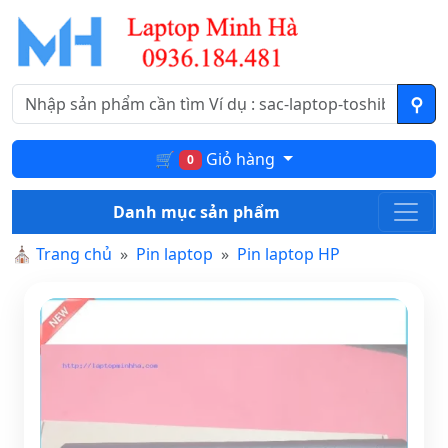
🛒
Giỏ hàng
0
Danh mục sản phẩm
⛪
Trang chủ
Pin laptop
Pin laptop HP