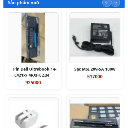
Sản phẩm mới
Pin Dell Ultrabook 14-
Sạc MSI 20v-5A 100w
L421x/ 4RXFK ZIN
517000
925000