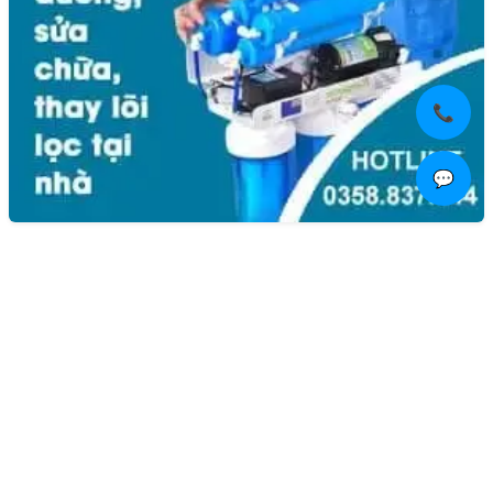
📞
💬
Liên hệ
Kim Bôi, Vạn Kim, Mỹ Đức ,Hà Nội
0936.184.481
linhkienlaptopamilo@gmail.com