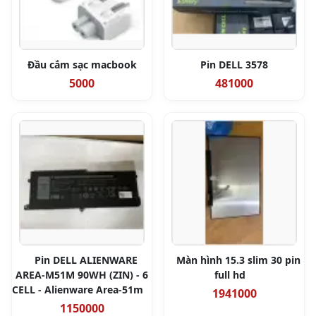
Đầu cắm sạc macbook
Pin DELL 3578
5000
481000
Pin DELL ALIENWARE
Màn hình 15.3 slim 30 pin
AREA-M51M 90WH (ZIN) - 6
full hd
CELL - Alienware Area-51m
1941000
1150000