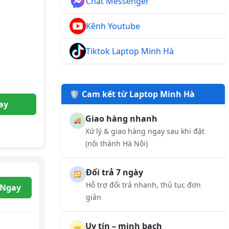
Chat Messenger
Kênh Youtube
Tiktok Laptop Minh Hà
🛡️ Cam kết từ Laptop Minh Hà
ay
Giao hàng nhanh
🚚
Xử lý & giao hàng ngay sau khi đặt
(nội thành Hà Nội)
Đổi trả 7 ngày
🔁
Hỗ trợ đổi trả nhanh, thủ tục đơn
 Ngay
giản
Uy tín – minh bạch
🤝