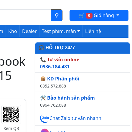
🛒
Giỏ hàng
0
ệm
Kho
Dealer
Test phím, màn
Liên hệ
🎧 HỖ TRỢ 24/7
obook
📞 Tư vấn online
0936.184.481
 15
📦 KD Phân phối
0852.572.888
🛠️ Bảo hành sản phẩm
0964.762.088
Chat Zalo tư vấn nhanh
Xem QR