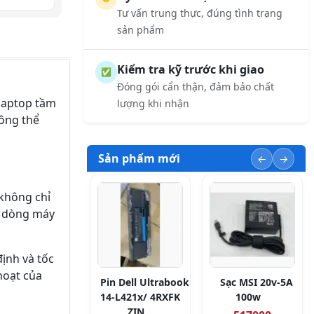
Tư vấn trung thực, đúng tình trạng
sản phẩm
Kiểm tra kỹ trước khi giao
✅
Đóng gói cẩn thận, đảm bảo chất
 laptop tầm
lượng khi nhận
hông thể
Sản phẩm mới
 không chỉ
u dòng máy
ịnh và tốc
hoạt của
Pin Dell Ultrabook
Sạc MSI 20v-5A
14-L421x/ 4RXFK
100w
ZIN