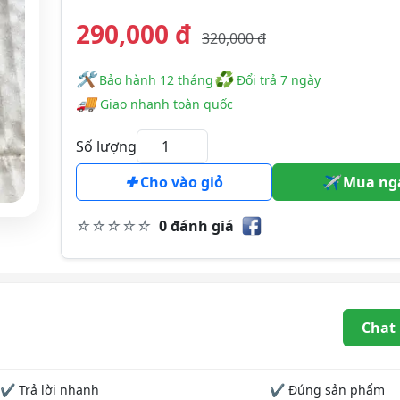
290,000 đ
320,000 đ
🛠
♻
️️ Bảo hành 12 tháng
Đổi trả 7 ngày
🚚
Giao nhanh toàn quốc
Số lượng
Cho vào giỏ
Mua ng
0 đánh giá
Chat
✔ Trả lời nhanh
✔ Đúng sản phẩm