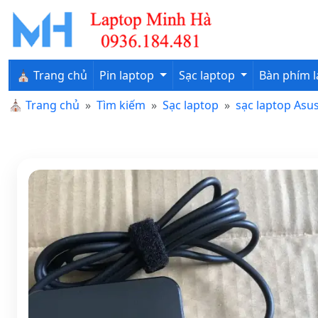
⛪ Trang chủ
Pin laptop
Sạc laptop
Bàn phím 
⛪
Trang chủ
Tìm kiếm
Sạc laptop
sạc laptop Asu