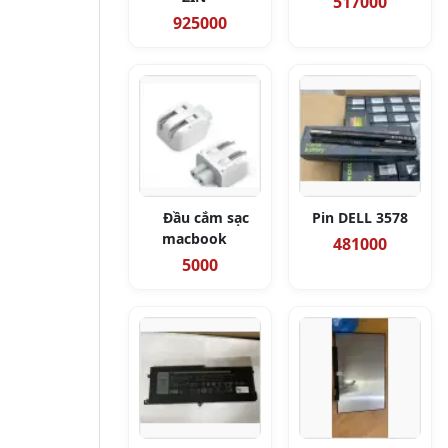
517000
925000
Đầu cắm sạc
Pin DELL 3578
macbook
481000
5000