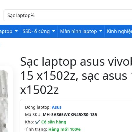
laptop
SSD- ổ cứng
Màn hình laptop
Kinh nghi
s
Sạc laptop asus viv
15 x1502z, sạc asus
x1502z
Dòng laptop:
Asus
Mã SKU:
MH-SAS65WCKN45X30-185
Kho:
✔ Có sẵn hàng
Tình trạng:
Hàng mới 100%