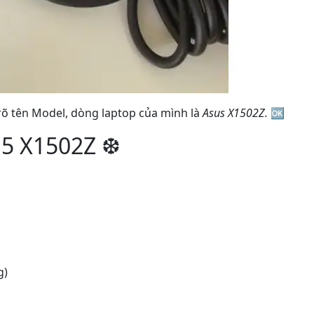
rõ tên Model, dòng laptop của mình là
Asus X1502Z.
🆗
15 X1502Z ❆
g)