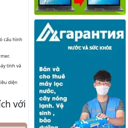
ó cấu hình
rmer.
áy tính và
iều diện
ch với